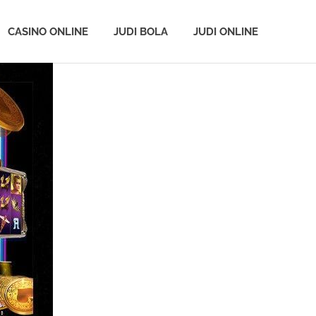
CASINO ONLINE
JUDI BOLA
JUDI ONLINE