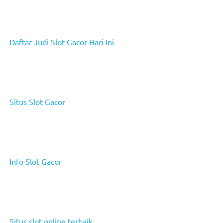
Daftar Judi Slot Gacor Hari Ini
Situs Slot Gacor
Info Slot Gacor
Situs slot online terbaik