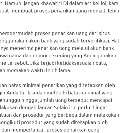
 Namun, jangan khawatir! Di dalam artikel ini, kami
apat membuat proses penarikan uang menjadi lebih
mempermudah proses penarikan uang dari situs
nggunakan akun bank yang sudah terverifikasi. Hal
 hanya menerima penarikan uang melalui akun bank
 bahwa nama dan nomor rekening yang Anda gunakan
ne tersebut. Jika terjadi ketidaksesuaian data,
 dan memakan waktu lebih lama.
an batas minimal penarikan yang ditetapkan oleh
gin Anda tarik sudah melebihi batas minimal yang
 menunggu hingga jumlah uang tersebut mencapai
akukan dengan lancar. Selain itu, perlu diingat
tentuan dan prosedur yang berbeda dalam melakukan
mengikuti prosedur yang sudah ditetapkan oleh
h dan memperlancar proses penarikan uang.