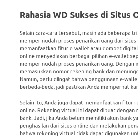
Rahasia WD Sukses di Situs On
Selain cara-cara tersebut, masih ada beberapa tr
mempermudah proses penarikan uang dari situs o
memanfaatkan fitur e-wallet atau dompet digital y
online menyediakan berbagai pilihan e-wallet se
mempermudah proses penarikan uang. Dengan men
memasukkan nomor rekening bank dan menunggu 
Namun, perlu diingat bahwa penggunaan e-wallet
berbeda-beda, jadi pastikan Anda memperhatika
Selain itu, Anda juga dapat memanfaatkan fitur r
online. Rekening virtual ini dapat dibuat deng
bank. Jadi, jika Anda belum memiliki akun bank y
penghasilan dari situs online dan melakukan pen
bahwa rekening virtual tidak dapat digunakan untuk