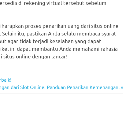
ersedia di rekening virtual tersebut sebelum
 diharapkan proses penarikan uang dari situs online
Selain itu, pastikan Anda selalu membaca syarat
but agar tidak terjadi kesalahan yang dapat
ikel ini dapat membantu Anda memahami rahasia
 situs online dengan lancar!
rbaik!
gan dari Slot Online: Panduan Penarikan Kemenangan!