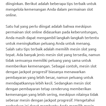
diinginkan. Berikut adalah beberapa tips terbaik untuk
mengelola kemenangan Anda dalam permainan slot
online.
Satu hal yang perlu diingat adalah bahwa meskipun
permainan slot online didasarkan pada keberuntungan,
Anda masih dapat mengambil langkah-langkah tertentu
untuk meningkatkan peluang Anda untuk menang.
Salah satu tips terbaik adalah memilih mesin slot yang
tepat. Ada banyak jenis mesin slot yang tersedia, namun
tidak semuanya memiliki peluang yang sama untuk
memberikan kemenangan. Sebagai contoh, mesin slot
dengan jackpot progresif biasanya menawarkan
pembayaran yang lebih besar, namun peluang untuk
mendapatkannya lebih kecil. Sedangkan mesin slot
dengan pembayaran tetap cenderung memberikan
kemenangan yang lebih sering, meskipun nilainya tidak
sebesar mesin dengan jackpot progresif. Mengetahui
perbedaan ini dapat membantu Anda memilih mesin