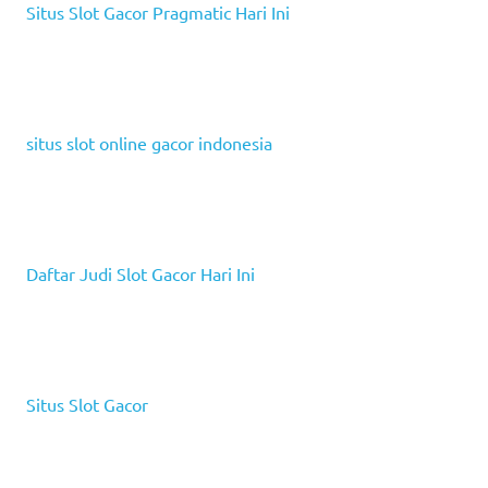
Situs Slot Gacor Pragmatic Hari Ini
situs slot online gacor indonesia
Daftar Judi Slot Gacor Hari Ini
Situs Slot Gacor