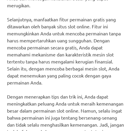
merugikan.
Selanjutnya, manfaatkan fitur permainan gratis yang
ditawarkan oleh banyak situs slot online. Fitur ini
memungkinkan Anda untuk mencoba permainan tanpa
harus mempertaruhkan uang sungguhan. Dengan
mencoba permainan secara gratis, Anda dapat
memahami mekanisme dan karakteristik mesin slot
tertentu tanpa harus mengalami kerugian finansial.
Selain itu, dengan mencoba berbagai mesin slot, Anda
dapat menemukan yang paling cocok dengan gaya
permainan Anda.
Dengan menerapkan tips dan trik ini, Anda dapat
meningkatkan peluang Anda untuk meraih kemenangan
besar dalam permainan slot online. Namun, selalu ingat
bahwa permainan ini juga tentang bersenang-senang
dan tidak selalu menghasilkan kemenangan. Jadi, jangan