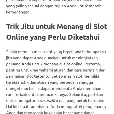
yang paling sesuai dengan tujuan Anda untuk meraih
kemenangan.
Trik Jitu untuk Menang di Slot
Online yang Perlu Diketahui
Selain memilih mesin slot yang tepat, ada beberapa trik
jitu yang dapat Anda gunakan untuk meningkatkan
peluang Anda untuk menang di slot online. Pertama,
penting untuk memahami aturan dan cara bermain dari
permainan slot tertentu. Setiap mesin slot memiliki
karakteristik dan aturan yang berbeda, sehingga
mengetahui hal ini dapat membantu Anda memahami
cara terbaik untuk memainkannya. Selain itu, pastikan
untuk mengatur batas waktu dan uang untuk bermain.
Hal ini dapat membantu Anda mengontrol pengeluaran
Anda dan mencegah kekalahan besar yang dapat