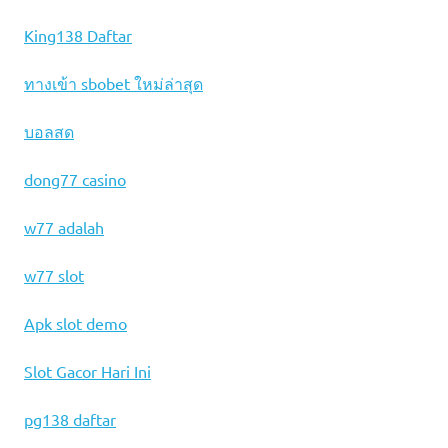
King138 Daftar
ทางเข้า sbobet ใหม่ล่าสุด
บอลสด
dong77 casino
w77 adalah
w77 slot
Apk slot demo
Slot Gacor Hari Ini
pg138 daftar