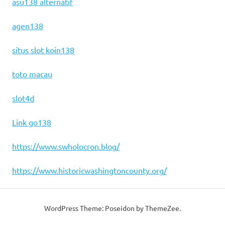
asu138 alternatif
agen138
situs slot koin138
toto macau
slot4d
Link go138
https://www.swholocron.blog/
https://www.historicwashingtoncounty.org/
WordPress Theme: Poseidon by
ThemeZee
.