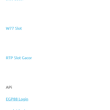
W77 Slot
RTP Slot Gacor
APi
EGP88 Login