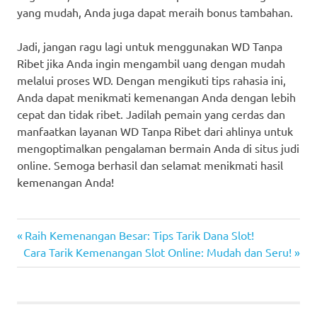
yang mudah, Anda juga dapat meraih bonus tambahan.
Jadi, jangan ragu lagi untuk menggunakan WD Tanpa
Ribet jika Anda ingin mengambil uang dengan mudah
melalui proses WD. Dengan mengikuti tips rahasia ini,
Anda dapat menikmati kemenangan Anda dengan lebih
cepat dan tidak ribet. Jadilah pemain yang cerdas dan
manfaatkan layanan WD Tanpa Ribet dari ahlinya untuk
mengoptimalkan pengalaman bermain Anda di situs judi
online. Semoga berhasil dan selamat menikmati hasil
kemenangan Anda!
Previous
Navigasi
Raih Kemenangan Besar: Tips Tarik Dana Slot!
Next
Post:
Cara Tarik Kemenangan Slot Online: Mudah dan Seru!
pos
Post: