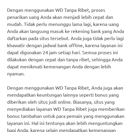
Dengan menggunakan WD Tanpa Ribet, proses
penarikan uang Anda akan menjadi lebih cepat dan
mudah. Tidak perlu menunggu lama lagi, karena uang
Anda akan langsung masuk ke rekening bank yang Anda
daftarkan pada situs tersebut. Anda juga tidak perlu lagi
khawatir dengan jadwal bank offline, karena layanan ini
dapat digunakan 24 jam setiap hari. Semua proses ini
dilakukan dengan cepat dan tanpa ribet, sehingga Anda
dapat menikmati kemenangan Anda dengan lebih
nyaman.
Dengan menggunakan WD Tanpa Ribet, Anda juga akan
mendapatkan keuntungan lainnya seperti bonus yang
diberikan oleh situs judi online. Biasanya, situs yang
menyediakan layanan WD Tanpa Ribet juga memberikan
bonus tambahan untuk para pemain yang menggunakan
layanan ini. Hal ini tentunya akan lebih menguntungkan
bagi Anda, karena selain mendapatkan kemenangan