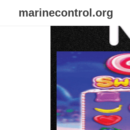
Skip
marinecontrol.org
to
content
marinecontrol.org