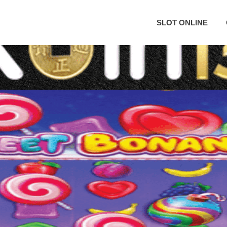
SLOT ONLINE