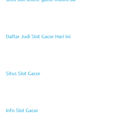
Daftar Judi Slot Gacor Hari Ini
Situs Slot Gacor
Info Slot Gacor