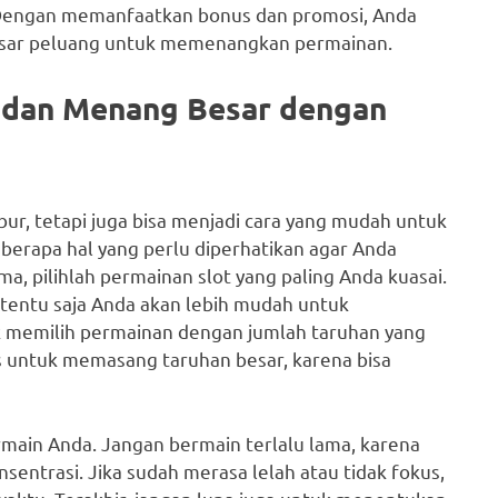
t. Dengan memanfaatkan bonus dan promosi, Anda
sar peluang untuk memenangkan permainan.
e dan Menang Besar dengan
bur, tetapi juga bisa menjadi cara yang mudah untuk
rapa hal yang perlu diperhatikan agar Anda
 pilihlah permainan slot yang paling Anda kuasai.
tentu saja Anda akan lebih mudah untuk
k memilih permainan dengan jumlah taruhan yang
s untuk memasang taruhan besar, karena bisa
rmain Anda. Jangan bermain terlalu lama, karena
entrasi. Jika sudah merasa lelah atau tidak fokus,