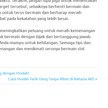
 waktu. Terakhir, jangan lupa juga untuk menentukan
rget tersebut, sebaiknya berhenti bermain dan
h untuk terus bermain dan berharap meraih
bat pada kekalahan yang lebih besar.
at meningkatkan peluang untuk meraih kemenangan
tuk bermain dengan bijak dan bertanggung jawab.
 Anda mampu untuk kehilangan. Semoga tips dan
enangan dan menikmati serunya bermain slot
ng dengan Mudah!
Next
Cara Mudah Tarik Uang Tanpa Ribet di Rahasia WD
Post: