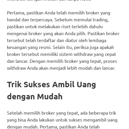
Pertama, pastikan Anda telah memilih broker yang
handal dan terpercaya. Sebelum memulai trading,
pastikan untuk melakukan riset terlebih dahulu
mengenai broker yang akan Anda pilih. Pastikan broker
tersebut telah terdaftar dan diatur oleh lembaga
keuangan yang resmi. Selain itu, periksa juga apakah
broker tersebut memiliki sistem withdraw yang cepat
dan lancar. Dengan memilih broker yang tepat, proses
withdraw Anda akan menjadi lebih mudah dan lancar.
Trik Sukses Ambil Uang
dengan Mudah
Setelah memilih broker yang tepat, ada beberapa trik
yang bisa Anda lakukan untuk sukses mengambil uang
dengan mudah. Pertama, pastikan Anda telah