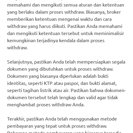
memahami dan mengikuti semua aturan dan ketentuan
yang berlaku dalam proses withdraw. Biasanya, broker
memberikan ketentuan mengenai waktu dan cara
withdraw yang harus diikuti. Pastikan Anda memahami
dan mengikuti ketentuan tersebut untuk meminimalisir
kemungkinan terjadinya kendala dalam proses
withdraw.
Selanjutnya, pastikan Anda telah mempersiapkan segala
dokumen yang dibutuhkan untuk proses withdraw.
Dokumen yang biasanya diperlukan adalah bukti
identitas, seperti KTP atau paspor, dan bukti alamat,
seperti tagihan listrik atau air. Pastikan bahwa dokumen-
dokumen tersebut telah lengkap dan valid agar tidak
menghambat proses withdraw Anda.
Terakhir, pastikan Anda telah menggunakan metode
pembayaran yang tepat untuk proses withdraw.
Beberapa metode pembayaran yang biasanya tersedia