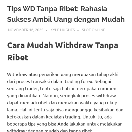
Tips WD Tanpa Ribet: Rahasia
Sukses Ambil Uang dengan Mudah
NOVEMBER 16, 2025
KYLE HUGHES
SLOT ONLINE
Cara Mudah Withdraw Tanpa
Ribet
Withdraw atau penarikan uang merupakan tahap akhir
dari proses transaksi dalam trading forex. Sebagai
seorang trader, tentu saja hal ini merupakan momen
yang dinantikan. Namun, seringkali proses withdraw
dapat menjadi ribet dan memakan waktu yang cukup
lama. Hal ini tentu saja bisa mengganggu kesibukan dan
kefokuskan dalam kegiatan trading. Untuk itu, ada
beberapa tips yang bisa Anda lakukan untuk melakukan
withdraw dengan mudah dan tanpa ribet.