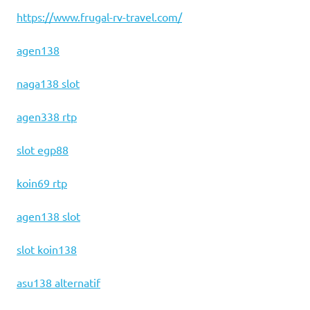
https://www.frugal-rv-travel.com/
agen138
naga138 slot
agen338 rtp
slot egp88
koin69 rtp
agen138 slot
slot koin138
asu138 alternatif