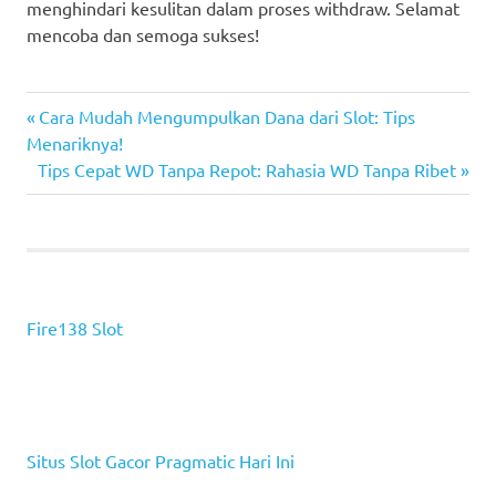
menghindari kesulitan dalam proses withdraw. Selamat
mencoba dan semoga sukses!
Previous
Navigasi
Cara Mudah Mengumpulkan Dana dari Slot: Tips
Post:
Menariknya!
pos
Next
Tips Cepat WD Tanpa Repot: Rahasia WD Tanpa Ribet
Post:
Fire138 Slot
Situs Slot Gacor Pragmatic Hari Ini