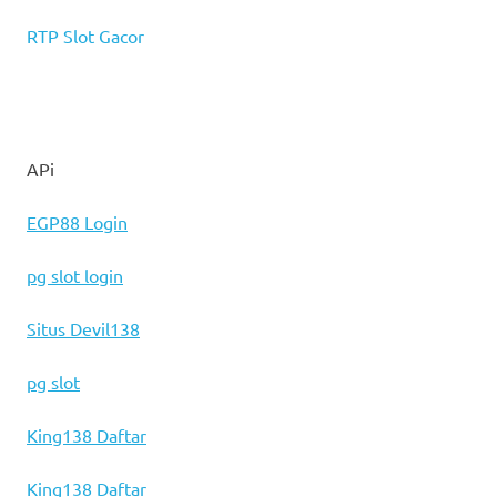
RTP Slot Gacor
APi
EGP88 Login
pg slot login
Situs Devil138
pg slot
King138 Daftar
King138 Daftar