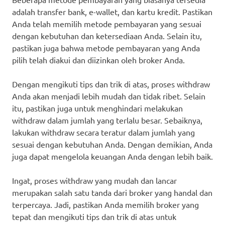
adalah transfer bank, e-wallet, dan kartu kredit. Pastikan
Anda telah memilih metode pembayaran yang sesuai
dengan kebutuhan dan ketersediaan Anda. Selain itu,
pastikan juga bahwa metode pembayaran yang Anda
pilih telah diakui dan diizinkan oleh broker Anda.
Dengan mengikuti tips dan trik di atas, proses withdraw
Anda akan menjadi lebih mudah dan tidak ribet. Selain
itu, pastikan juga untuk menghindari melakukan
withdraw dalam jumlah yang terlalu besar. Sebaiknya,
lakukan withdraw secara teratur dalam jumlah yang
sesuai dengan kebutuhan Anda. Dengan demikian, Anda
juga dapat mengelola keuangan Anda dengan lebih baik.
Ingat, proses withdraw yang mudah dan lancar
merupakan salah satu tanda dari broker yang handal dan
terpercaya. Jadi, pastikan Anda memilih broker yang
tepat dan mengikuti tips dan trik di atas untuk