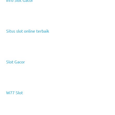
Situs slot online terbaik
Slot Gacor
W77 Slot