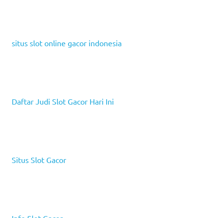
situs slot online gacor indonesia
Daftar Judi Slot Gacor Hari Ini
Situs Slot Gacor
Info Slot Gacor