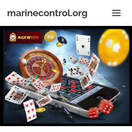
Skip
to
marinecontrol.org
MENU
content
marinecontrol.org