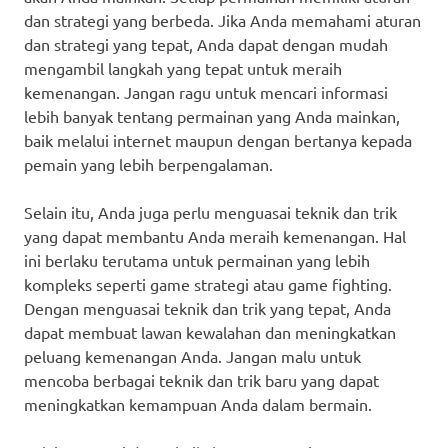
dan strategi yang berbeda. Jika Anda memahami aturan
dan strategi yang tepat, Anda dapat dengan mudah
mengambil langkah yang tepat untuk meraih
kemenangan. Jangan ragu untuk mencari informasi
lebih banyak tentang permainan yang Anda mainkan,
baik melalui internet maupun dengan bertanya kepada
pemain yang lebih berpengalaman.
Selain itu, Anda juga perlu menguasai teknik dan trik
yang dapat membantu Anda meraih kemenangan. Hal
ini berlaku terutama untuk permainan yang lebih
kompleks seperti game strategi atau game fighting.
Dengan menguasai teknik dan trik yang tepat, Anda
dapat membuat lawan kewalahan dan meningkatkan
peluang kemenangan Anda. Jangan malu untuk
mencoba berbagai teknik dan trik baru yang dapat
meningkatkan kemampuan Anda dalam bermain.