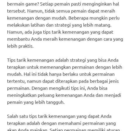
bermain game? Setiap pemain pasti menginginkan hal
tersebut. Namun, tidak semua pemain dapat meraih
kemenangan dengan mudah. Beberapa mungkin perlu
melakukan latihan dan strategi yang lebih matang.
Namun, ada juga tips tarik kemenangan yang dapat
membantu Anda meraih kemenangan dengan cara yang
lebih praktis.
Tips tarik kemenangan adalah strategi yang bisa Anda
terapkan untuk memenangkan permainan dengan lebih
mudah. Hal ini tidak hanya berlaku untuk permainan
tertentu, namun dapat diterapkan pada berbagai jenis
permainan. Dengan mengikuti tips ini, Anda bisa
meningkatkan peluang kemenangan Anda dan menjadi
pemain yang lebih tangguh.
Salah satu tips tarik kemenangan yang dapat Anda
terapkan adalah dengan memahami permainan yang
akan Anda mainkan. Setiap permainan memiliki aturan