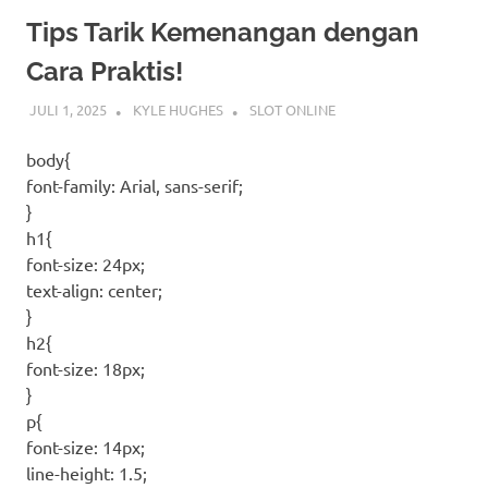
Tips Tarik Kemenangan dengan
Cara Praktis!
JULI 1, 2025
KYLE HUGHES
SLOT ONLINE
body{
font-family: Arial, sans-serif;
}
h1{
font-size: 24px;
text-align: center;
}
h2{
font-size: 18px;
}
p{
font-size: 14px;
line-height: 1.5;