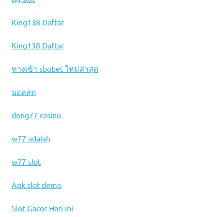
King138 Daftar
King138 Daftar
ทางเข้า sbobet ใหม่ล่าสุด
บอลสด
dong77 casino
w77 adalah
w77 slot
Apk slot demo
Slot Gacor Hari Ini