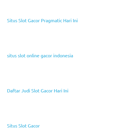
Situs Slot Gacor Pragmatic Hari Ini
situs slot online gacor indonesia
Daftar Judi Slot Gacor Hari Ini
Situs Slot Gacor