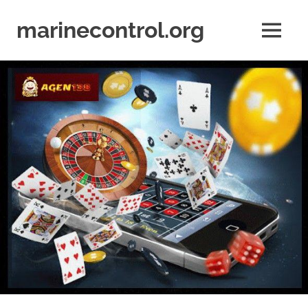
Skip
to
marinecontrol.org
MENU
content
marinecontrol.org