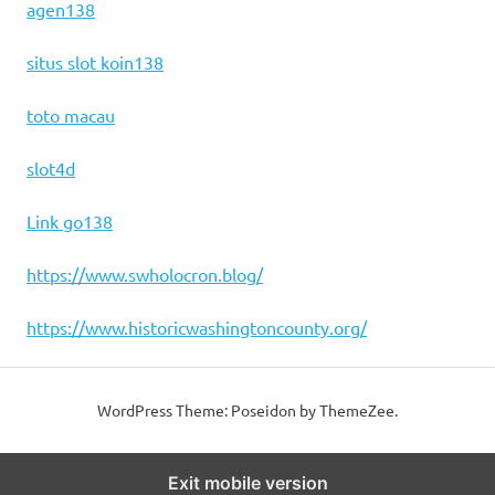
agen138
situs slot koin138
toto macau
slot4d
Link go138
https://www.swholocron.blog/
https://www.historicwashingtoncounty.org/
WordPress Theme: Poseidon by
ThemeZee
.
Exit mobile version