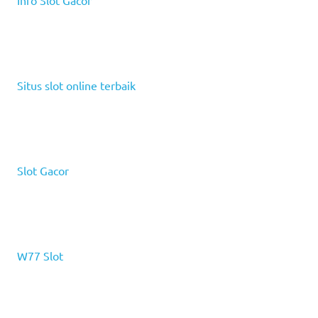
Situs slot online terbaik
Slot Gacor
W77 Slot