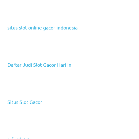
situs slot online gacor indonesia
Daftar Judi Slot Gacor Hari Ini
Situs Slot Gacor
Info Slot Gacor