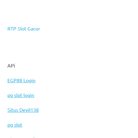
RTP Slot Gacor
APi
EGP88 Login
pg slot login
Situs Devil138
pg slot