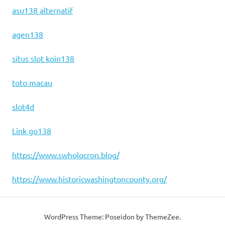
asu138 alternatif
agen138
situs slot koin138
toto macau
slot4d
Link go138
https://www.swholocron.blog/
https://www.historicwashingtoncounty.org/
WordPress Theme: Poseidon by
ThemeZee
.