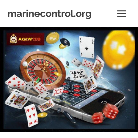
Skip
to
marinecontrol.org
MENU
content
marinecontrol.org