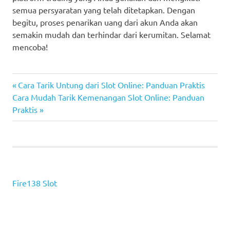
semua persyaratan yang telah ditetapkan. Dengan
begitu, proses penarikan uang dari akun Anda akan
semakin mudah dan terhindar dari kerumitan. Selamat
mencoba!
Previous
Navigasi
Cara Tarik Untung dari Slot Online: Panduan Praktis
Next
Post:
Cara Mudah Tarik Kemenangan Slot Online: Panduan
pos
Post:
Praktis
Fire138 Slot