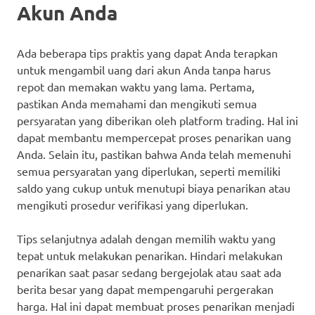
Akun Anda
Ada beberapa tips praktis yang dapat Anda terapkan
untuk mengambil uang dari akun Anda tanpa harus
repot dan memakan waktu yang lama. Pertama,
pastikan Anda memahami dan mengikuti semua
persyaratan yang diberikan oleh platform trading. Hal ini
dapat membantu mempercepat proses penarikan uang
Anda. Selain itu, pastikan bahwa Anda telah memenuhi
semua persyaratan yang diperlukan, seperti memiliki
saldo yang cukup untuk menutupi biaya penarikan atau
mengikuti prosedur verifikasi yang diperlukan.
Tips selanjutnya adalah dengan memilih waktu yang
tepat untuk melakukan penarikan. Hindari melakukan
penarikan saat pasar sedang bergejolak atau saat ada
berita besar yang dapat mempengaruhi pergerakan
harga. Hal ini dapat membuat proses penarikan menjadi