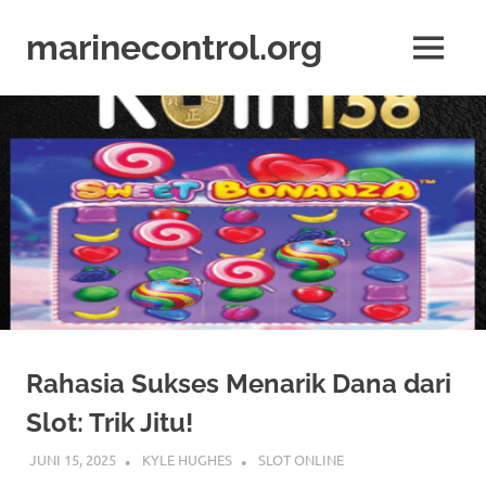
Skip
to
marinecontrol.org
MENU
content
marinecontrol.org
Rahasia Sukses Menarik Dana dari
Slot: Trik Jitu!
JUNI 15, 2025
KYLE HUGHES
SLOT ONLINE