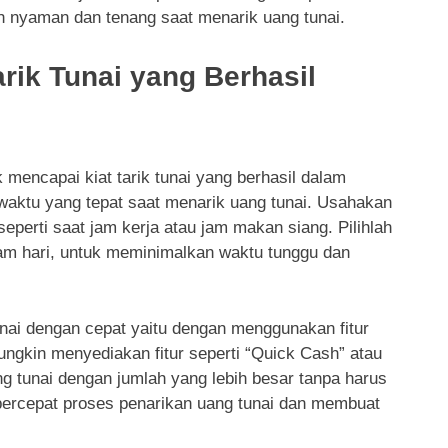
t Anda merasa lebih nyaman dan tenang saat
ik Tunai yang Berhasil dalam
k mencapai kiat tarik tunai yang berhasil dalam
h waktu yang tepat saat menarik uang tunai.
m-jam sibuk seperti saat jam kerja atau jam makan
 pagi hari atau malam hari, untuk meminimalkan waktu
tunai.
rik tunai dengan cepat yaitu dengan menggunakan
bank mungkin menyediakan fitur seperti “Quick
 menarik uang tunai dengan jumlah yang lebih
t. Hal ini akan mempercepat proses penarikan
itung uang secara manual.