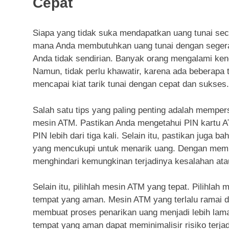
Siapa yang tidak suka mendapatkan uang tunai se
mana Anda membutuhkan uang tunai dengan seg
saja, Anda tidak sendirian. Banyak orang menga
cepat. Namun, tidak perlu khawatir, karena ada 
untuk mencapai kiat tarik tunai dengan cepat dan
Salah satu tips yang paling penting adalah memp
uang dari mesin ATM. Pastikan Anda mengetahui 
memasukkan PIN lebih dari tiga kali. Selain itu,
dan memiliki saldo yang mencukupi untuk menari
dahulu, Anda dapat menghindari kemungkinan te
tunai.
Selain itu, pilihlah mesin ATM yang tepat. Pilihl
tempat yang aman. Mesin ATM yang terlalu ram
membuat proses penarikan uang menjadi lebih l
berada di tempat yang aman dapat meminimalisir r