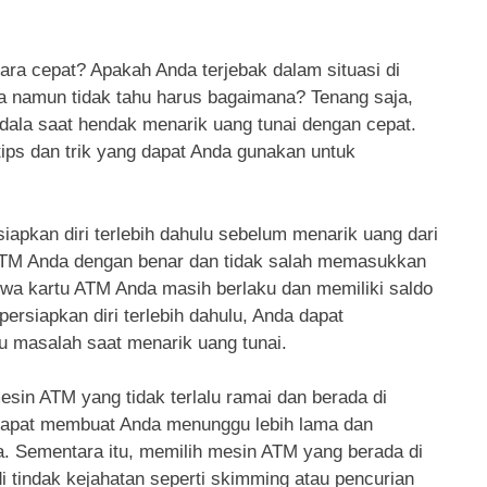
cara cepat? Apakah Anda terjebak dalam situasi di
era namun tidak tahu harus bagaimana? Tenang
lami kendala saat hendak menarik uang tunai dengan
beberapa tips dan trik yang dapat Anda gunakan
 sukses.
ersiapkan diri terlebih dahulu sebelum menarik
PIN kartu ATM Anda dengan benar dan tidak salah
 pastikan juga bahwa kartu ATM Anda masih berlaku
k uang. Dengan mempersiapkan diri terlebih
rjadinya kesalahan atau masalah saat menarik uang
ah mesin ATM yang tidak terlalu ramai dan berada di
ai dapat membuat Anda menunggu lebih lama dan
ama. Sementara itu, memilih mesin ATM yang
isiko terjadi tindak kejahatan seperti skimming