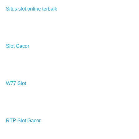
Situs slot online terbaik
Slot Gacor
W77 Slot
RTP Slot Gacor