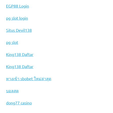
EGP88 Login
pg slot login
Situs Devil138
pg slot
King138 Daftar
King138 Daftar
ทางเข้า sbobet ใหม่ล่าสุด
บอลสด
dong77 casino