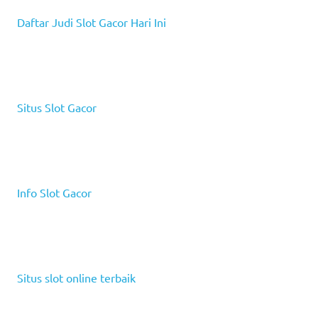
Daftar Judi Slot Gacor Hari Ini
Situs Slot Gacor
Info Slot Gacor
Situs slot online terbaik