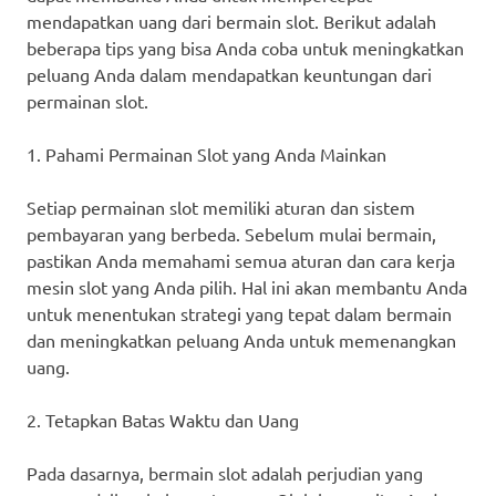
mendapatkan uang dari bermain slot. Berikut adalah
beberapa tips yang bisa Anda coba untuk meningkatkan
peluang Anda dalam mendapatkan keuntungan dari
permainan slot.
1. Pahami Permainan Slot yang Anda Mainkan
Setiap permainan slot memiliki aturan dan sistem
pembayaran yang berbeda. Sebelum mulai bermain,
pastikan Anda memahami semua aturan dan cara kerja
mesin slot yang Anda pilih. Hal ini akan membantu Anda
untuk menentukan strategi yang tepat dalam bermain
dan meningkatkan peluang Anda untuk memenangkan
uang.
2. Tetapkan Batas Waktu dan Uang
Pada dasarnya, bermain slot adalah perjudian yang