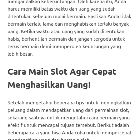
mengandalkan keberuntungan. Oleh karena itu, Anda
harus memiliki batas waktu dan uang yang sudah
ditentukan sebelum mulai bermain. Pastikan Anda tidak
bermain terlalu lama dan menghabiskan terlalu banyak
uang. Ketika waktu atau uang yang sudah ditentukan
habis, berhentilah bermain dan jangan tergoda untuk
terus bermain demi memperoleh keuntungan yang
lebih besar.
Cara Main Slot Agar Cepat
Menghasilkan Uang!
Setelah mengetahui beberapa tips untuk meningkatkan
peluang dalam mendapatkan uang dari permainan slot,
sekarang saatnya untuk mengetahui cara bermain yang
efektif untuk mencapai tujuan tersebut. Berikut adalah
beberapa cara yang bisa Anda coba untuk mempercepat
mendapatkan uang dari bermain slot.