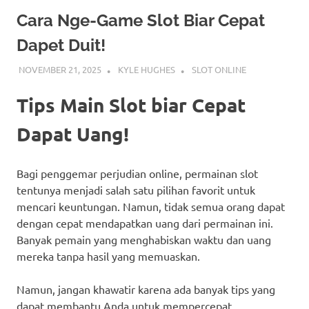
Cara Nge-Game Slot Biar Cepat
Dapet Duit!
NOVEMBER 21, 2025
KYLE HUGHES
SLOT ONLINE
Tips Main Slot biar Cepat
Dapat Uang!
Bagi penggemar perjudian online, permainan slot
tentunya menjadi salah satu pilihan favorit untuk
mencari keuntungan. Namun, tidak semua orang dapat
dengan cepat mendapatkan uang dari permainan ini.
Banyak pemain yang menghabiskan waktu dan uang
mereka tanpa hasil yang memuaskan.
Namun, jangan khawatir karena ada banyak tips yang
dapat membantu Anda untuk mempercepat