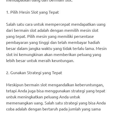
1. Pilih Mesin Slot yang Tepat
Salah satu cara untuk mempercepat mendapatkan uang
dari bermain slot adalah dengan memilih mesin slot
yang tepat. Pilih mesin yang memiliki persentase
pembayaran yang tinggi dan telah membayar hadiah
besar dalam jangka waktu yang tidak terlalu lama. Mesin
slot ini kemungkinan akan memberikan peluang yang
lebih besar untuk meraih keuntungan.
2. Gunakan Strategi yang Tepat
Meskipun bermain slot mengandalkan keberuntungan,
tetapi Anda juga bisa menggunakan strategi yang tepat
untuk meningkatkan peluang Anda untuk
memenangkan uang. Salah satu strategi yang bisa Anda
coba adalah dengan bertaruh pada jumlah yang sama