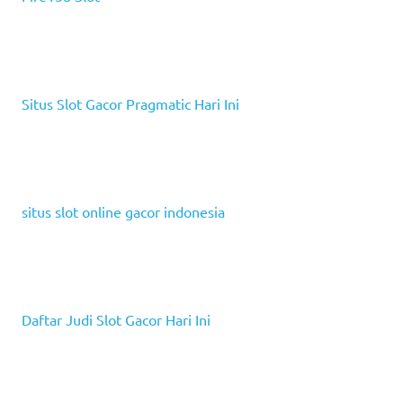
Situs Slot Gacor Pragmatic Hari Ini
situs slot online gacor indonesia
Daftar Judi Slot Gacor Hari Ini