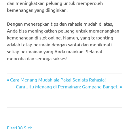
dan meningkatkan peluang untuk memperoleh
kemenangan yang diinginkan.
Dengan menerapkan tips dan rahasia mudah di atas,
Anda bisa meningkatkan peluang untuk memenangkan
kemenangan di slot online. Namun, yang terpenting
adalah tetap bermain dengan santai dan menikmati
setiap permainan yang Anda mainkan. Selamat
mencoba dan semoga sukses!
Previous
Navigasi
Cara Menang Mudah ala Pakai Senjata Rahasia!
Post:
Next
Cara Jitu Menang di Permainan: Gampang Banget!
pos
Post:
Fire138 Slot