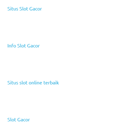
Situs Slot Gacor
Info Slot Gacor
Situs slot online terbaik
Slot Gacor