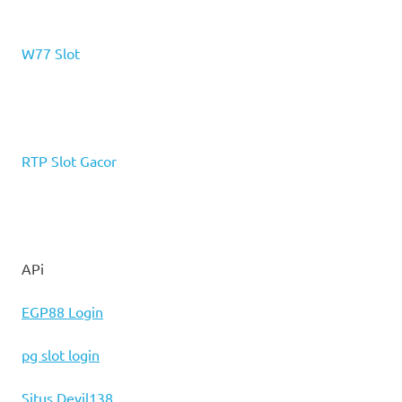
W77 Slot
RTP Slot Gacor
APi
EGP88 Login
pg slot login
Situs Devil138