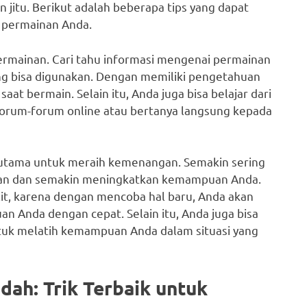
itu. Berikut adalah beberapa tips yang dapat
 permainan Anda.
ermainan. Cari tahu informasi mengenai permainan
 yang bisa digunakan. Dengan memiliki pengetahuan
saat bermain. Selain itu, Anda juga bisa belajar dari
forum-forum online atau bertanya langsung kepada
i utama untuk meraih kemenangan. Semakin sering
inan dan semakin meningkatkan kemampuan Anda.
it, karena dengan mencoba hal baru, Anda akan
n Anda dengan cepat. Selain itu, Anda juga bisa
uk melatih kemampuan Anda dalam situasi yang
ah: Trik Terbaik untuk