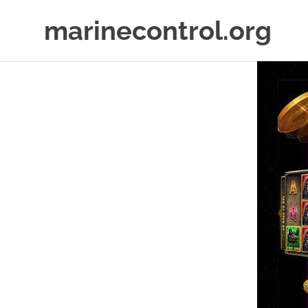
Skip
marinecontrol.org
to
content
marinecontrol.org