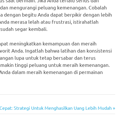
us saat bermain. Jika Anda terlalu serius dan
 dan mengurangi peluang kemenangan. Cobalah
a dengan begitu Anda dapat berpikir dengan lebih
nda merasa lelah atau frustrasi, istirahatlah
 sudah segar kembali.
 dapat meningkatkan kemampuan dan meraih
it Anda. Ingatlah bahwa latihan dan konsistensi
angan lupa untuk tetap bersabar dan terus
semakin tinggi peluang untuk meraih kemenangan.
 Anda dalam meraih kemenangan di permainan
 Cepat: Strategi Untuk Menghasilkan Uang Lebih Mudah