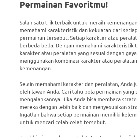
Permainan Favoritmu!
Salah satu trik terbaik untuk meraih kemenanga
memahami karakteristik dan kekuatan dari setiap
permainan tersebut. Setiap karakter atau perala
berbeda-beda. Dengan memahami karakteristik 
karakter atau peralatan yang sesuai dengan gaya 
menggunakan kombinasi karakter atau peralatan
kemenangan.
Selain memahami karakter dan peralatan, Anda j
oleh lawan Anda. Cari tahu pola permainan yang 
mengalahkannya. Jika Anda bisa membaca strateg
mereka dengan lebih baik dan menyesuaikan stra
Ingatlah bahwa setiap permainan memiliki kelema
untuk mencari celah-celah tersebut.