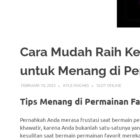
Cara Mudah Raih Ke
untuk Menang di Pe
FEBRUARI 10, 2025
KYLE HUGHES
SLOT ONLINE
Tips Menang di Permainan Fa
Pernahkah Anda merasa frustasi saat bermain pe
khawatir, karena Anda bukanlah satu-satunya ya
kesulitan saat bermain permainan favorit mereka