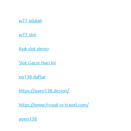
pos
w77 adalah
w77 slot
Apk slot demo
Slot Gacor Hari Ini
pg138 daftar
https://agen138.design/
https://www.frugal-rv-travel.com/
agen138