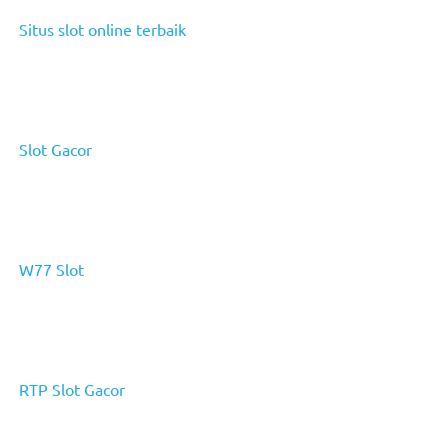
Situs slot online terbaik
Slot Gacor
W77 Slot
RTP Slot Gacor