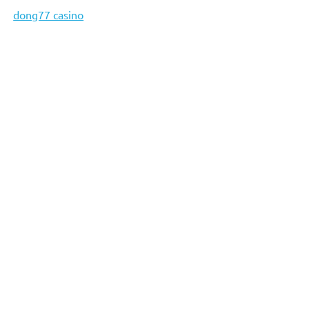
dong77 casino