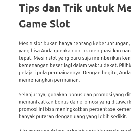
Tips dan Trik untuk M
Game Slot
Mesin slot bukan hanya tentang keberuntungan, n
yang bisa Anda gunakan untuk menghasilkan uang 
tepat. Mesin slot yang baru saja memberikan k
kemenangan besar lagi dalam waktu dekat. Pilihl
pelajari pola permainannya. Dengan begitu, Anda
memenangkan permainan.
Selanjutnya, gunakan bonus dan promosi yang di
memanfaatkan bonus dan promosi yang ditawark
promosi ini bisa meningkatkan persentase keme
banyak putaran dengan uang yang lebih sedikit.
Jika memungkinkan, cobalah untuk bermain mesi