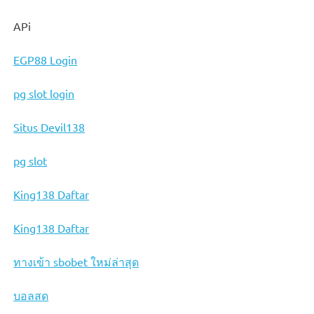
APi
EGP88 Login
pg slot login
Situs Devil138
pg slot
King138 Daftar
King138 Daftar
ทางเข้า sbobet ใหม่ล่าสุด
บอลสด