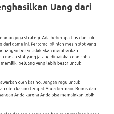
enghasilkan Uang dari
amun juga strategi. Ada beberapa tips dan trik
dari game ini. Pertama, pilihlah mesin slot yang
emenangan besar tidak akan memberikan
ah mesin slot yang jarang dimainkan dan coba
 memiliki peluang yang lebih besar untuk
tawarkan oleh kasino. Jangan ragu untuk
an oleh kasino tempat Anda bermain. Bonus dan
nangan Anda karena Anda bisa memainkan lebih
n slot dengan permainan bonus. Permainan bonus