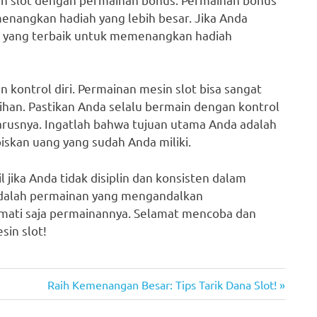
nangkan hadiah yang lebih besar. Jika Anda
n yang terbaik untuk memenangkan hadiah
n kontrol diri. Permainan mesin slot bisa sangat
an. Pastikan Anda selalu bermain dengan kontrol
arusnya. Ingatlah bahwa tujuan utama Anda adalah
skan uang yang sudah Anda miliki.
il jika Anda tidak disiplin dan konsisten dalam
adalah permainan yang mengandalkan
ikmati saja permainannya. Selamat mencoba dan
in slot!
Next
Raih Kemenangan Besar: Tips Tarik Dana Slot!
Post: