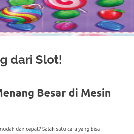
g dari Slot!
Menang Besar di Mesin
udah dan cepat? Salah satu cara yang bisa