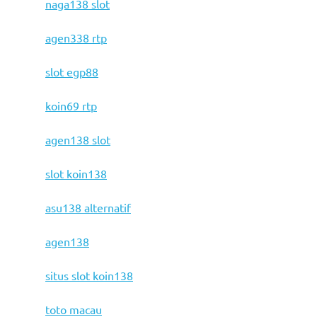
naga138 slot
agen338 rtp
slot egp88
koin69 rtp
agen138 slot
slot koin138
asu138 alternatif
agen138
situs slot koin138
toto macau