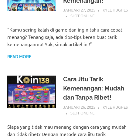
Kemenangan!
JANUARI 27, 2025
KYLE HUGHES
SLOT ONLINE
“Kamu sering kalah di game dan ingin tahu cara cepat
menang? Tenang saja, ada tips-tips keren buat tarik
kemenanganmu! Yuk, simak artikel ini!”
READ MORE
Cara Jitu Tarik
Kemenangan: Mudah
dan Tanpa Ribet!
JANUARI 26, 2025
KYLE HUGHES
SLOT ONLINE
Siapa yang tidak mau menang dengan cara yang mudah
dan tidak ribet? Dengan metode cara jitu tarik