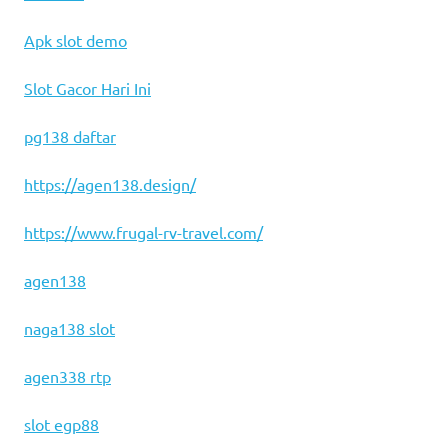
Apk slot demo
Slot Gacor Hari Ini
pg138 daftar
https://agen138.design/
https://www.frugal-rv-travel.com/
agen138
naga138 slot
agen338 rtp
slot egp88