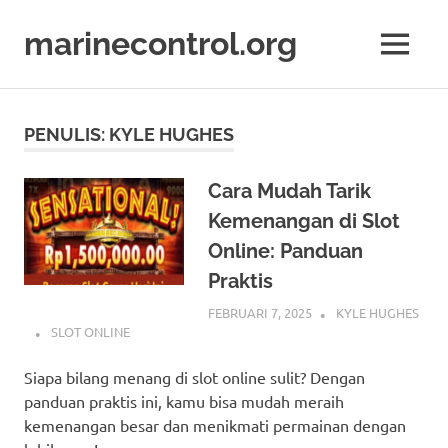
Skip
to
marinecontrol.org
MENU
content
marinecontrol.org
PENULIS:
KYLE HUGHES
Cara Mudah Tarik
Kemenangan di Slot
Online: Panduan
Praktis
FEBRUARI 7, 2025
KYLE HUGHES
SLOT ONLINE
Siapa bilang menang di slot online sulit? Dengan
panduan praktis ini, kamu bisa mudah meraih
kemenangan besar dan menikmati permainan dengan