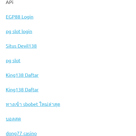
APi
EGP88 Login
pg slot login
Situs Devil138
pg slot
King138 Daftar
King138 Daftar
ทางเข้า sbobet ใหม่ล่าสุด
บอลสด
dong77 casino