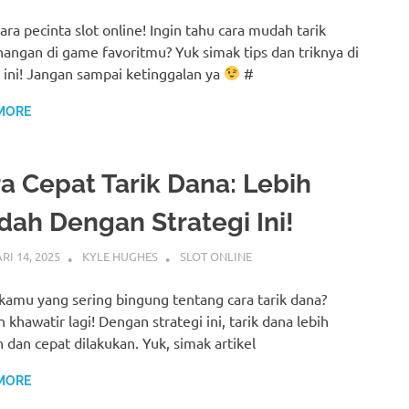
ara pecinta slot online! Ingin tahu cara mudah tarik
ngan di game favoritmu? Yuk simak tips dan triknya di
l ini! Jangan sampai ketinggalan ya
#
MORE
a Cepat Tarik Dana: Lebih
ah Dengan Strategi Ini!
RI 14, 2025
KYLE HUGHES
SLOT ONLINE
kamu yang sering bingung tentang cara tarik dana?
 khawatir lagi! Dengan strategi ini, tarik dana lebih
dan cepat dilakukan. Yuk, simak artikel
MORE