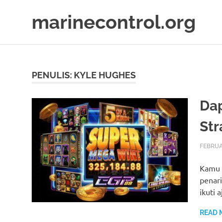
Skip
marinecontrol.org
to
content
marinecontrol.org
PENULIS:
KYLE HUGHES
Dap
Str
FEBRUA
Kamu 
penari
ikuti 
READ 