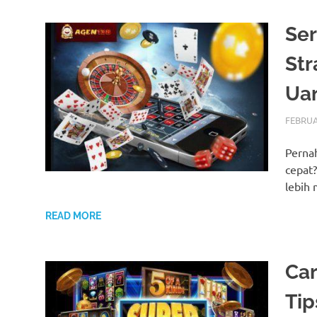
Ser
Str
Ua
FEBRUA
Perna
cepat?
lebih 
READ MORE
Ca
Tip