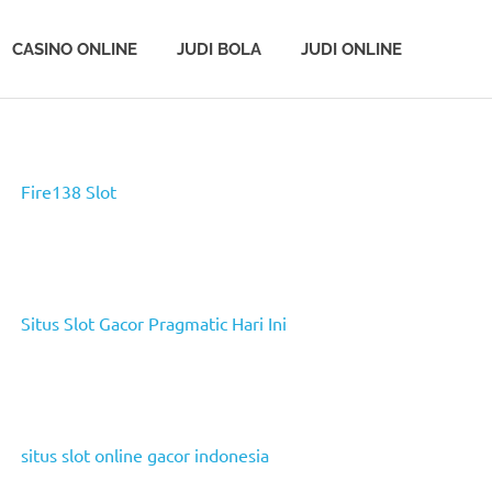
CASINO ONLINE
JUDI BOLA
JUDI ONLINE
Fire138 Slot
Situs Slot Gacor Pragmatic Hari Ini
situs slot online gacor indonesia