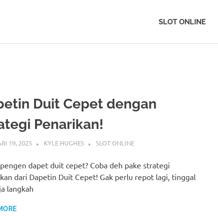
SLOT ONLINE
etin Duit Cepet dengan
ategi Penarikan!
RI 19, 2025
KYLE HUGHES
SLOT ONLINE
pengen dapet duit cepet? Coba deh pake strategi
kan dari Dapetin Duit Cepet! Gak perlu repot lagi, tinggal
aja langkah
MORE