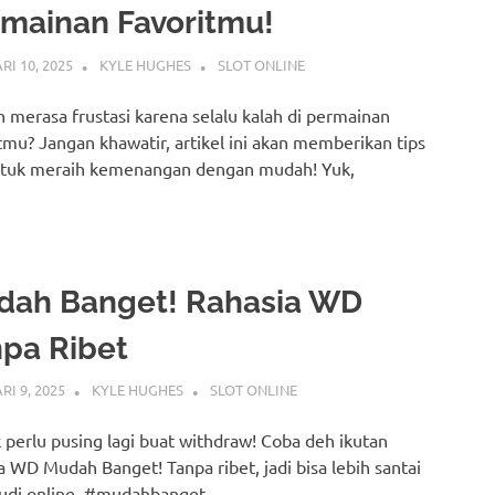
mainan Favoritmu!
RI 10, 2025
KYLE HUGHES
SLOT ONLINE
 merasa frustasi karena selalu kalah di permainan
tmu? Jangan khawatir, artikel ini akan memberikan tips
untuk meraih kemenangan dengan mudah! Yuk,
dah Banget! Rahasia WD
pa Ribet
RI 9, 2025
KYLE HUGHES
SLOT ONLINE
perlu pusing lagi buat withdraw! Coba deh ikutan
a WD Mudah Banget! Tanpa ribet, jadi bisa lebih santai
judi online. #mudahbanget