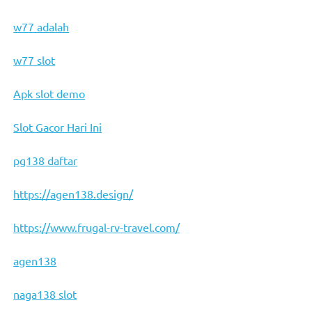
w77 adalah
w77 slot
Apk slot demo
Slot Gacor Hari Ini
pg138 daftar
https://agen138.design/
https://www.frugal-rv-travel.com/
agen138
naga138 slot