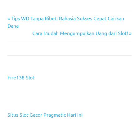
Previous
Navigasi
Tips WD Tanpa Ribet: Rahasia Sukses Cepat Cairkan
Post:
Dana
pos
Next
Cara Mudah Mengumpulkan Uang dari Slot!
Post:
Fire138 Slot
Situs Slot Gacor Pragmatic Hari Ini