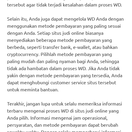
tersebut agar tidak terjadi kesalahan dalam proses WD.
Selain itu, Anda juga dapat mengelola WD Anda dengan
menggunakan metode pembayaran yang paling sesuai
dengan Anda. Setiap situs judi online biasanya
menyediakan beberapa metode pembayaran yang
berbeda, seperti transfer bank, e-wallet, atau bahkan
cryptocurrency. Pilihlah metode pembayaran yang
paling mudah dan paling nyaman bagi Anda, sehingga
tidak ada hambatan dalam proses WD. Jika Anda tidak
yakin dengan metode pembayaran yang tersedia, Anda
dapat menghubungi customer service situs tersebut
untuk meminta bantuan.
Terakhir, jangan lupa untuk selalu memeriksa informasi
terbaru mengenai proses WD di situs judi online yang
Anda pilih. Informasi mengenai jam operasional,
persyaratan, dan metode pembayaran dapat berubah
sewaktu-waktu. Dengan selalu memperbarui informasi