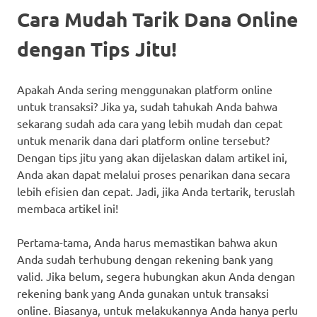
Cara Mudah Tarik Dana Online
dengan Tips Jitu!
Apakah Anda sering menggunakan platform online
untuk transaksi? Jika ya, sudah tahukah Anda bahwa
sekarang sudah ada cara yang lebih mudah dan cepat
untuk menarik dana dari platform online tersebut?
Dengan tips jitu yang akan dijelaskan dalam artikel ini,
Anda akan dapat melalui proses penarikan dana secara
lebih efisien dan cepat. Jadi, jika Anda tertarik, teruslah
membaca artikel ini!
Pertama-tama, Anda harus memastikan bahwa akun
Anda sudah terhubung dengan rekening bank yang
valid. Jika belum, segera hubungkan akun Anda dengan
rekening bank yang Anda gunakan untuk transaksi
online. Biasanya, untuk melakukannya Anda hanya perlu