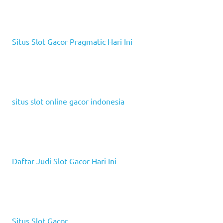
Situs Slot Gacor Pragmatic Hari Ini
situs slot online gacor indonesia
Daftar Judi Slot Gacor Hari Ini
Situs Slot Gacor