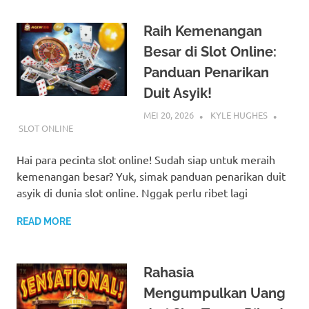
Raih Kemenangan
Besar di Slot Online:
Panduan Penarikan
Duit Asyik!
MEI 20, 2026
KYLE HUGHES
SLOT ONLINE
Hai para pecinta slot online! Sudah siap untuk meraih
kemenangan besar? Yuk, simak panduan penarikan duit
asyik di dunia slot online. Nggak perlu ribet lagi
READ MORE
Rahasia
Mengumpulkan Uang