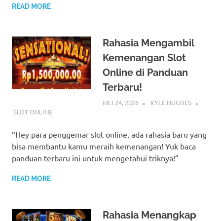
READ MORE
Rahasia Mengambil
Kemenangan Slot
Online di Panduan
Terbaru!
MEI 24, 2026
KYLE HUGHES
SLOT ONLINE
“Hey para penggemar slot online, ada rahasia baru yang
bisa membantu kamu meraih kemenangan! Yuk baca
panduan terbaru ini untuk mengetahui triknya!”
READ MORE
Rahasia Menangkap