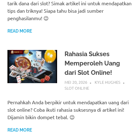
tarik dana dari slot? Simak artikel ini untuk mendapatkan
tips dan triknya! Siapa tahu bisa jadi sumber
penghasilanmu! 😉
READ MORE
Rahasia Sukses
Memperoleh Uang
dari Slot Online!
MEI 20, 2026
KYLE HUGHES
SLOT ONLINE
Pernahkah Anda berpikir untuk mendapatkan uang dari
slot online? Coba ikuti rahasia suksesnya di artikel ini!
Dijamin bikin dompet tebal. 😉
READ MORE