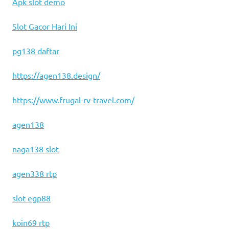
Apk slot demo
Slot Gacor Hari Ini
pg138 daftar
https://agen138.design/
https://www.frugal-rv-travel.com/
agen138
naga138 slot
agen338 rtp
slot egp88
koin69 rtp