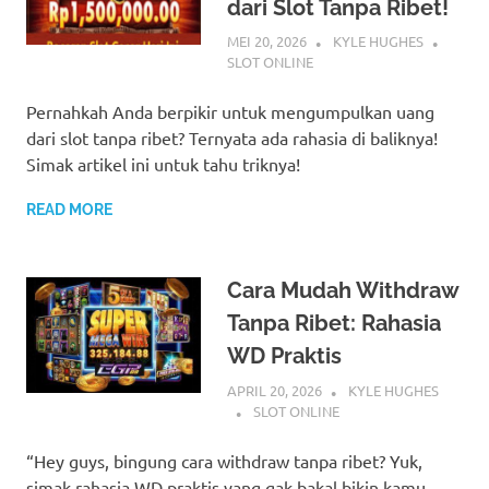
dari Slot Tanpa Ribet!
MEI 20, 2026
KYLE HUGHES
SLOT ONLINE
Pernahkah Anda berpikir untuk mengumpulkan uang
dari slot tanpa ribet? Ternyata ada rahasia di baliknya!
Simak artikel ini untuk tahu triknya!
READ MORE
Cara Mudah Withdraw
Tanpa Ribet: Rahasia
WD Praktis
APRIL 20, 2026
KYLE HUGHES
SLOT ONLINE
“Hey guys, bingung cara withdraw tanpa ribet? Yuk,
simak rahasia WD praktis yang gak bakal bikin kamu