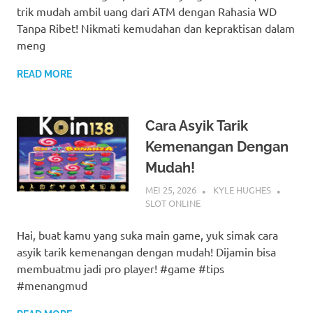
trik mudah ambil uang dari ATM dengan Rahasia WD
Tanpa Ribet! Nikmati kemudahan dan kepraktisan dalam
meng
READ MORE
Cara Asyik Tarik
Kemenangan Dengan
Mudah!
MEI 25, 2026
KYLE HUGHES
SLOT ONLINE
Hai, buat kamu yang suka main game, yuk simak cara
asyik tarik kemenangan dengan mudah! Dijamin bisa
membuatmu jadi pro player! #game #tips
#menangmud