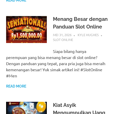
READ MORE
Menang Besar dengan
Panduan Slot Online
MEI 31, 2026
KYLE HUGHES
SLOT ONLINE
Siapa bilang hanya
perempuan yang bisa menang besar di slot online?
Dengan panduan yang tepat, para pria juga bisa meraih
kemenangan besar! Yuk simak artikel ini! #SlotOnline
#Men
READ MORE
Kiat Asyik
Mengumpulkan Uang