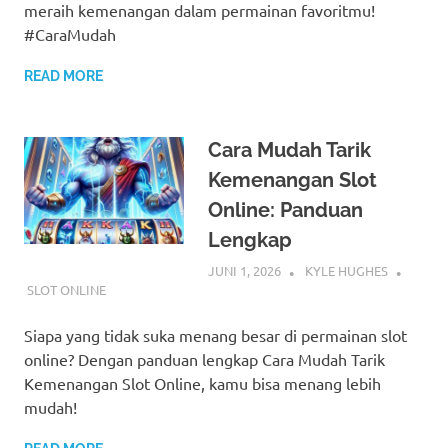
meraih kemenangan dalam permainan favoritmu!
#CaraMudah
READ MORE
Cara Mudah Tarik
Kemenangan Slot
Online: Panduan
Lengkap
JUNI 1, 2026
KYLE HUGHES
SLOT ONLINE
Siapa yang tidak suka menang besar di permainan slot
online? Dengan panduan lengkap Cara Mudah Tarik
Kemenangan Slot Online, kamu bisa menang lebih
mudah!