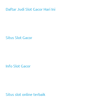
Daftar Judi Slot Gacor Hari Ini
Situs Slot Gacor
Info Slot Gacor
Situs slot online terbaik