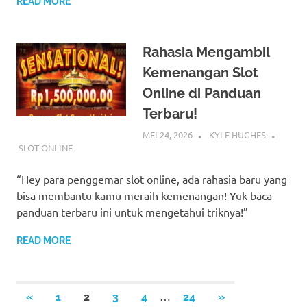
READ MORE
Rahasia Mengambil
Kemenangan Slot
Online di Panduan
Terbaru!
MEI 24, 2026
KYLE HUGHES
SLOT ONLINE
“Hey para penggemar slot online, ada rahasia baru yang
bisa membantu kamu meraih kemenangan! Yuk baca
panduan terbaru ini untuk mengetahui triknya!”
READ MORE
Paginasi
…
PREVIOUS
NEXT
«
1
2
3
4
24
»