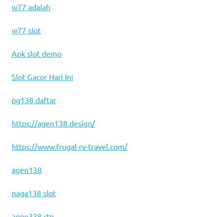
w77 adalah
w77 slot
Apk slot demo
Slot Gacor Hari Ini
pg138 daftar
https://agen138.design/
https://www.frugal-rv-travel.com/
agen138
naga138 slot
agen338 rtp