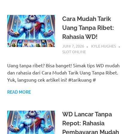
Cara Mudah Tarik
Uang Tanpa Ribet:
Rahasia WD!
JUNI 7, 2026
KYLE HUGHES
SLOT ONLINE
Uang tanpa ribet? Bisa banget! Simak tips WD mudah
dan rahasia dari Cara Mudah Tarik Uang Tanpa Ribet.
Yuk, langsung cek artikel ini! #tarikuang #
READ MORE
WD Lancar Tanpa
Repot: Rahasia
Pembayaran Mudah