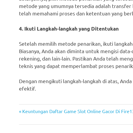
metode yang umumnya tersedia adalah transfer b
telah memahami proses dan ketentuan yang berla
4. Ikuti Langkah-langkah yang Ditentukan
Setelah memilih metode penarikan, ikuti langkah
Biasanya, Anda akan diminta untuk mengisi data-d
rekening, dan lain-lain. Pastikan Anda telah me
teknis yang dapat memperlambat proses penarik
Dengan mengikuti langkah-langkah di atas, Anda
efektif.
Previous
Navigasi
Keuntungan Daftar Game Slot Online Gacor Di Fire
Post:
pos