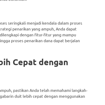
oses seringkali menjadi kendala dalam proses
rategi penarikan yang ampuh, Anda dapat
 dilengkapi dengan fitur-fitur yang mampu
hingga proses penarikan dana dapat berjalan
bih Cepat dengan
ampuh, pastikan Anda telah memahami langkah-
 ngabarin duit lebih cepat dengan menggunakan