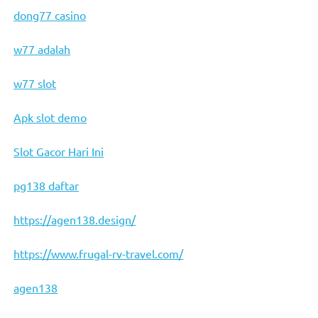
dong77 casino
w77 adalah
w77 slot
Apk slot demo
Slot Gacor Hari Ini
pg138 daftar
https://agen138.design/
https://www.frugal-rv-travel.com/
agen138