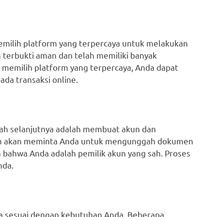
emilih platform yang terpercaya untuk melakukan
h terbukti aman dan telah memiliki banyak
memilih platform yang terpercaya, Anda dapat
ada transaksi online.
kah selanjutnya adalah membuat akun dan
tform akan meminta Anda untuk mengunggah dokumen
n bahwa Anda adalah pemilik akun yang sah. Proses
nda.
dia sesuai dengan kebutuhan Anda. Beberapa