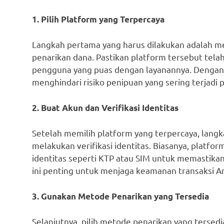
1. Pilih Platform yang Terpercaya
Langkah pertama yang harus dilakukan adalah m
penarikan dana. Pastikan platform tersebut tela
pengguna yang puas dengan layanannya. Dengan 
menghindari risiko penipuan yang sering terjadi p
2. Buat Akun dan Verifikasi Identitas
Setelah memilih platform yang terpercaya, lang
melakukan verifikasi identitas. Biasanya, pla
identitas seperti KTP atau SIM untuk memastika
ini penting untuk menjaga keamanan transaksi A
3. Gunakan Metode Penarikan yang Tersedia
Selanjutnya, pilih metode penarikan yang terse