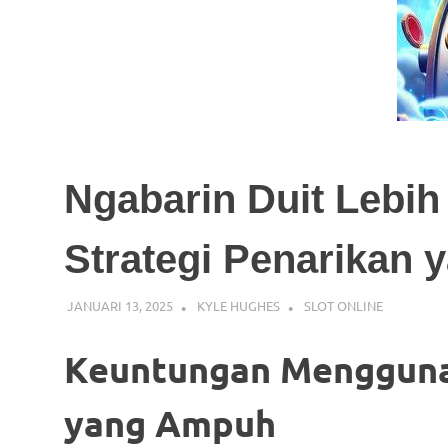
Ngabarin Duit Lebih 
Strategi Penarikan
JANUARI 13, 2025
KYLE HUGHES
SLOT ONLINE
Keuntungan Menggunak
yang Ampuh