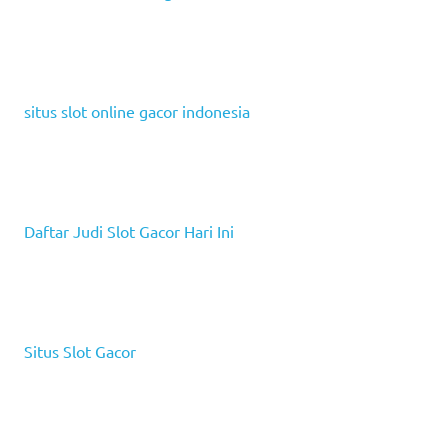
situs slot online gacor indonesia
Daftar Judi Slot Gacor Hari Ini
Situs Slot Gacor