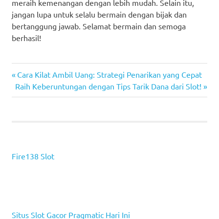
meraih kemenangan dengan lebih mudah. Selain itu,
jangan lupa untuk selalu bermain dengan bijak dan
bertanggung jawab. Selamat bermain dan semoga
berhasil!
Previous
Navigasi
Cara Kilat Ambil Uang: Strategi Penarikan yang Cepat
Next
Post:
Raih Keberuntungan dengan Tips Tarik Dana dari Slot!
pos
Post:
Fire138 Slot
Situs Slot Gacor Pragmatic Hari Ini