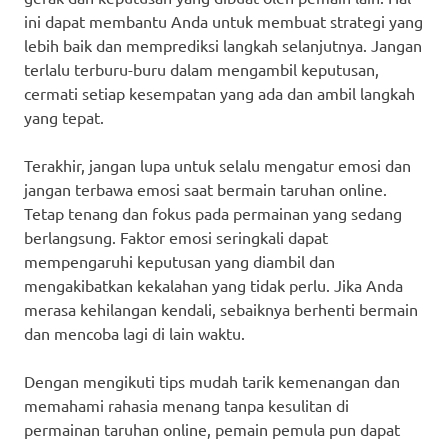
ini dapat membantu Anda untuk membuat strategi yang
lebih baik dan memprediksi langkah selanjutnya. Jangan
terlalu terburu-buru dalam mengambil keputusan,
cermati setiap kesempatan yang ada dan ambil langkah
yang tepat.
Terakhir, jangan lupa untuk selalu mengatur emosi dan
jangan terbawa emosi saat bermain taruhan online.
Tetap tenang dan fokus pada permainan yang sedang
berlangsung. Faktor emosi seringkali dapat
mempengaruhi keputusan yang diambil dan
mengakibatkan kekalahan yang tidak perlu. Jika Anda
merasa kehilangan kendali, sebaiknya berhenti bermain
dan mencoba lagi di lain waktu.
Dengan mengikuti tips mudah tarik kemenangan dan
memahami rahasia menang tanpa kesulitan di
permainan taruhan online, pemain pemula pun dapat