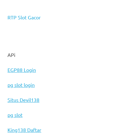
RTP Slot Gacor
APi
EGP88 Login
pg slot login
Situs Devil138
pg slot
King138 Daftar