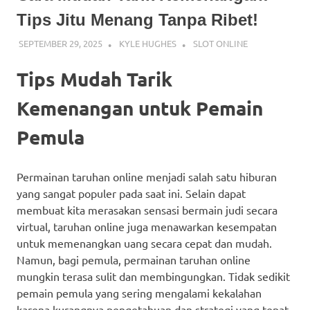
Tips Jitu Menang Tanpa Ribet!
SEPTEMBER 29, 2025
KYLE HUGHES
SLOT ONLINE
Tips Mudah Tarik
Kemenangan untuk Pemain
Pemula
Permainan taruhan online menjadi salah satu hiburan
yang sangat populer pada saat ini. Selain dapat
membuat kita merasakan sensasi bermain judi secara
virtual, taruhan online juga menawarkan kesempatan
untuk memenangkan uang secara cepat dan mudah.
Namun, bagi pemula, permainan taruhan online
mungkin terasa sulit dan membingungkan. Tidak sedikit
pemain pemula yang sering mengalami kekalahan
karena kurangnya pengetahuan dan strategi yang tepat.