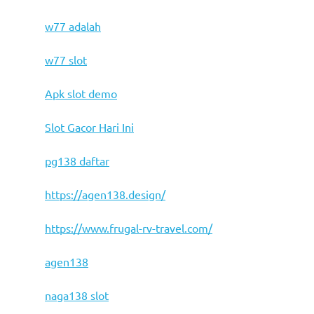
w77 adalah
w77 slot
Apk slot demo
Slot Gacor Hari Ini
pg138 daftar
https://agen138.design/
https://www.frugal-rv-travel.com/
agen138
naga138 slot