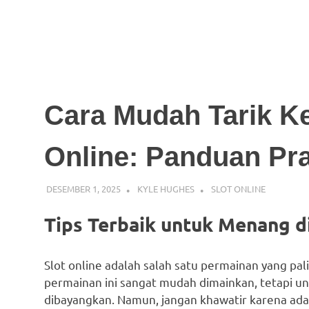
Cara Mudah Tarik K
Online: Panduan Pra
DESEMBER 1, 2025
KYLE HUGHES
SLOT ONLINE
Tips Terbaik untuk Menang di
Slot online adalah salah satu permainan yang pal
permainan ini sangat mudah dimainkan, tetapi 
dibayangkan. Namun, jangan khawatir karena ad