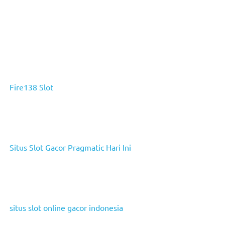
Fire138 Slot
Situs Slot Gacor Pragmatic Hari Ini
situs slot online gacor indonesia