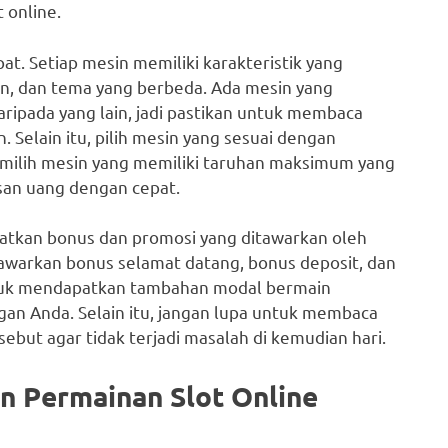
 online.
t. Setiap mesin memiliki karakteristik yang
an, dan tema yang berbeda. Ada mesin yang
ipada yang lain, jadi pastikan untuk membaca
Selain itu, pilih mesin yang sesuai dengan
emilih mesin yang memiliki taruhan maksimum yang
isan uang dengan cepat.
aatkan bonus dan promosi yang ditawarkan oleh
 menawarkan bonus selamat datang, bonus deposit, dan
ntuk mendapatkan tambahan modal bermain
n Anda. Selain itu, jangan lupa untuk membaca
ebut agar tidak terjadi masalah di kemudian hari.
n Permainan Slot Online