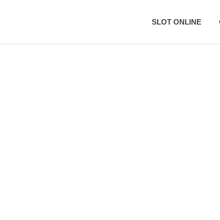
SLOT ONLINE