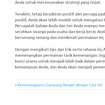
Anda untuk merencanakan strategi yang tepat.
Terakhir, tetap berpikiran positif dan percaya pa
positif, Anda akan lebih mudah untuk mengatasi
Percayalah bahwa Anda dan tim Anda mampu me
serahkan sisanya pada usaha dan kerja keras And
bersenang-senang dan menikmati permainan ini, k
Dengan mengikuti tips dan trik serta rahasia ini
memenangkan permainan tarik kemenangan. Ingat
kunci utama untuk menjadi lebih baik dalam perma
kemampuan Anda, dan Anda akan menjadi pemen
Previous
Navigasi
Kemenanganmu Gampang Banget dengan Cara Ini!
Post:
pos