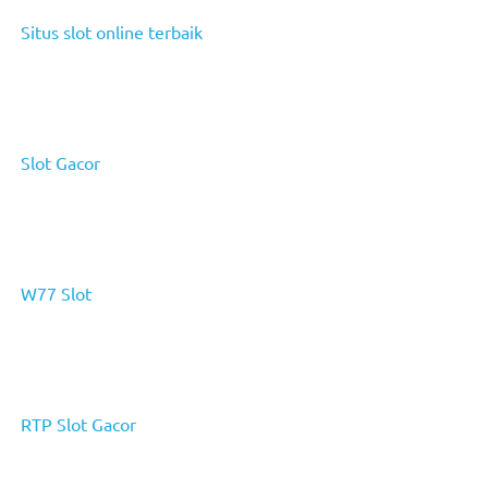
Situs slot online terbaik
Slot Gacor
W77 Slot
RTP Slot Gacor