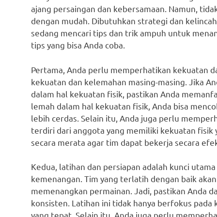
ajang persaingan dan kebersamaan. Namun, tida
dengan mudah. Dibutuhkan strategi dan kelinca
sedang mencari tips dan trik ampuh untuk menan
tips yang bisa Anda coba.
Pertama, Anda perlu memperhatikan kekuatan da
kekuatan dan kelemahan masing-masing. Jika And
dalam hal kekuatan fisik, pastikan Anda memanfa
lemah dalam hal kekuatan fisik, Anda bisa menc
lebih cerdas. Selain itu, Anda juga perlu memper
terdiri dari anggota yang memiliki kekuatan fis
secara merata agar tim dapat bekerja secara efek
Kedua, latihan dan persiapan adalah kunci uta
kemenangan. Tim yang terlatih dengan baik akan
memenangkan permainan. Jadi, pastikan Anda dan
konsisten. Latihan ini tidak hanya berfokus pada k
yang tepat. Selain itu, Anda juga perlu memperha