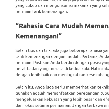
yang cukup dan mengonsumsi makanan yang sehat
bermain tarik kemenangan.
“Rahasia Cara Mudah Memen
Kemenangan!”
Selain tips dan trik, ada juga beberapa rahasi
tarik kemenangan dengan mudah. Pertama, Anda 
bermain. Pastikan Anda berdiri dengan posisi yan
berat badan yang merata di kedua kaki. Hal in
dengan lebih baik dan meningkatkan keseimbang
Selain itu, Anda juga perlu memperhatikan teknik 
gunakan adalah memanfaatkan peregangan tubuh 
mengeluarkan kekuatan yang lebih besar dan efekt
dan fokus selama permainan. Jangan terbawa em