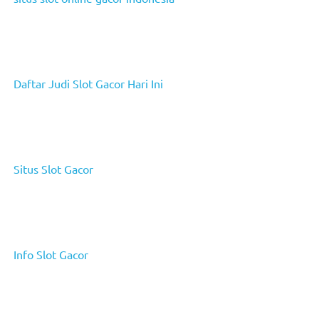
Daftar Judi Slot Gacor Hari Ini
Situs Slot Gacor
Info Slot Gacor