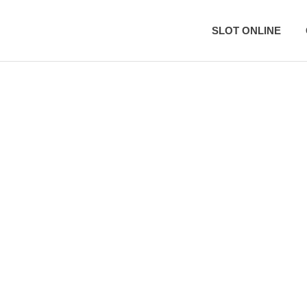
SLOT ONLINE