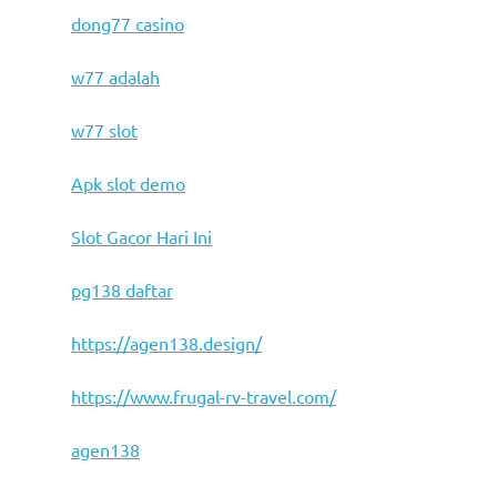
dong77 casino
w77 adalah
w77 slot
Apk slot demo
Slot Gacor Hari Ini
pg138 daftar
https://agen138.design/
https://www.frugal-rv-travel.com/
agen138