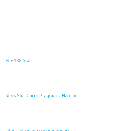
Fire138 Slot
Situs Slot Gacor Pragmatic Hari Ini
situs slot online gacor indonesia