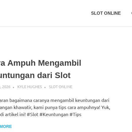
SLOT ONLINE
ra Ampuh Mengambil
ntungan dari Slot
, 2026
KYLE HUGHES
SLOT ONLINE
aran bagaimana caranya mengambil keuntungan dari
Jangan khawatir, kami punya tips cara ampuhnya! Yuk,
di artikel ini! #Slot #Keuntungan #Tips
 MORE