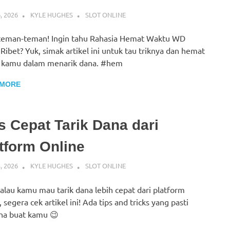
, 2026
KYLE HUGHES
SLOT ONLINE
 teman-teman! Ingin tahu Rahasia Hemat Waktu WD
Ribet? Yuk, simak artikel ini untuk tau triknya dan hemat
 kamu dalam menarik dana. #hem
 MORE
s Cepat Tarik Dana dari
tform Online
, 2026
KYLE HUGHES
SLOT ONLINE
alau kamu mau tarik dana lebih cepat dari platform
, segera cek artikel ini! Ada tips and tricks yang pasti
na buat kamu 😉