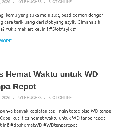
, 2026
KYLE HUGHES
SLOT ONLINE
agi kamu yang suka main slot, pasti pernah denger
g cara tarik uang dari slot yang asyik. Gimana sih
a? Yuk simak artikel ini! #SlotAsyik #
 MORE
ps Hemat Waktu untuk WD
npa Repot
, 2026
KYLE HUGHES
SLOT ONLINE
unya banyak kegiatan tapi ingin tetap bisa WD tanpa
 Coba ikuti tips hemat waktu untuk WD tanpa repot
ut ini! #tipshematWD #WDtanparepot