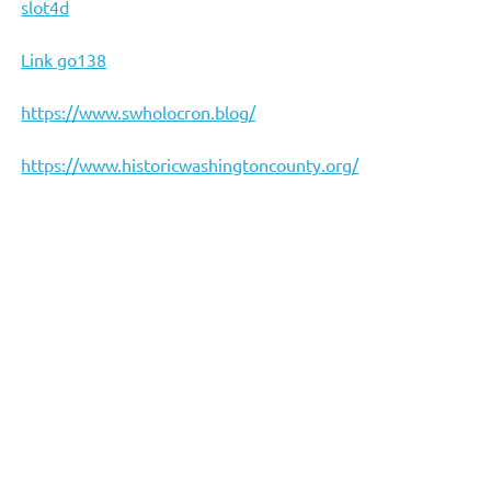
slot4d
Link go138
https://www.swholocron.blog/
https://www.historicwashingtoncounty.org/