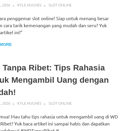
, 2026
KYLE HUGHES
SLOT ONLINE
ara penggemar slot online! Siap untuk menang besar
n cara tarik kemenangan yang mudah dan seru? Yuk
rtikel ini!”
 MORE
Tanpa Ribet: Tips Rahasia
tuk Mengambil Uang dengan
dah!
, 2026
KYLE HUGHES
SLOT ONLINE
emua! Mau tahu tips rahasia untuk mengambil uang di WD
Ribet? Yuk baca artikel ini sampai habis dan dapatkan
mudahnya! #WDTanpaRibet #