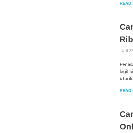
READ
Car
Rib
JUNI 22
Penasa
lagi! 
#tari
READ
Car
Onl