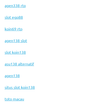
agen338 rtp
slot egp88
koin69 rtp
agen138 slot
slot koin138
asu138 alternatif
agen138
situs slot koin138
toto macau