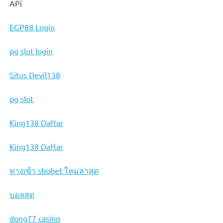
APi
EGP88 Login
pg slot login
Situs Devil138
pg slot
King138 Daftar
King138 Daftar
ทางเข้า sbobet ใหม่ล่าสุด
บอลสด
dong77 casino