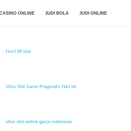
CASINO ONLINE
JUDI BOLA
JUDI ONLINE
Fire138 Slot
Situs Slot Gacor Pragmatic Hari Ini
situs slot online gacor indonesia