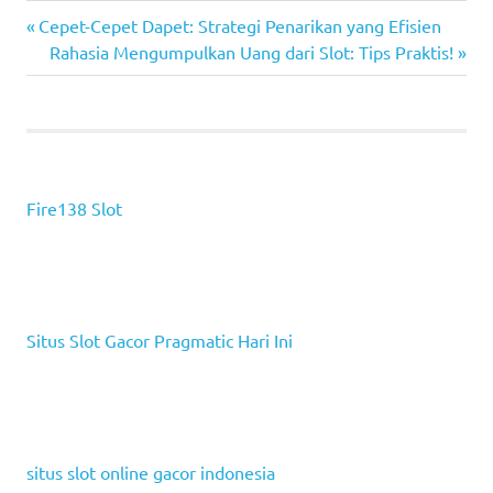
Previous
Navigasi
Cepet-Cepet Dapet: Strategi Penarikan yang Efisien
Post:
Next
Rahasia Mengumpulkan Uang dari Slot: Tips Praktis!
pos
Post:
Fire138 Slot
Situs Slot Gacor Pragmatic Hari Ini
situs slot online gacor indonesia