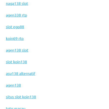
naga138 slot
agen338 rtp
slot egp88
koin69 rtp
agen138 slot
slot koin138
asu138 alternatif
agen138
situs slot koin138
toto macau