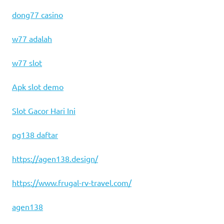
dong77 casino
w77 adalah
w77 slot
Apk slot demo
Slot Gacor Hari Ini
pg138 daftar
https://agen138.design/
https://www.frugal-rv-travel.com/
agen138