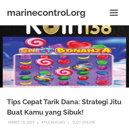
Skip
to
marinecontrol.org
MENU
content
marinecontrol.org
Tips Cepat Tarik Dana: Strategi Jitu
Buat Kamu yang Sibuk!
MARET 19, 2025
KYLE HUGHES
SLOT ONLINE