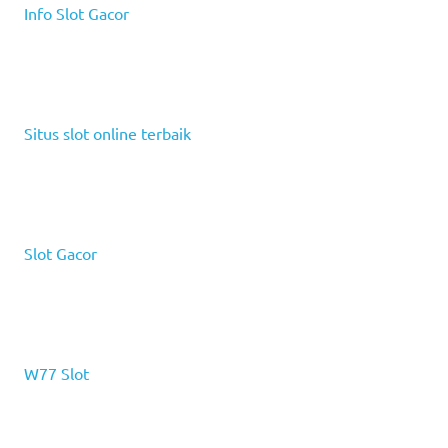
Info Slot Gacor
Situs slot online terbaik
Slot Gacor
W77 Slot