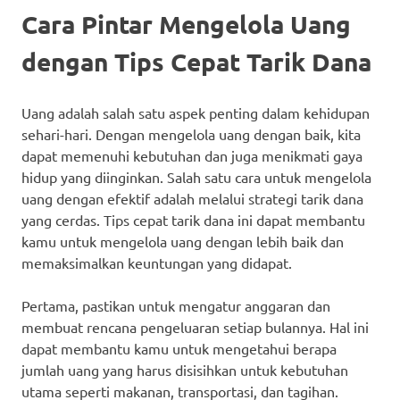
Cara Pintar Mengelola Uang
dengan Tips Cepat Tarik Dana
Uang adalah salah satu aspek penting dalam kehidupan
sehari-hari. Dengan mengelola uang dengan baik, kita
dapat memenuhi kebutuhan dan juga menikmati gaya
hidup yang diinginkan. Salah satu cara untuk mengelola
uang dengan efektif adalah melalui strategi tarik dana
yang cerdas. Tips cepat tarik dana ini dapat membantu
kamu untuk mengelola uang dengan lebih baik dan
memaksimalkan keuntungan yang didapat.
Pertama, pastikan untuk mengatur anggaran dan
membuat rencana pengeluaran setiap bulannya. Hal ini
dapat membantu kamu untuk mengetahui berapa
jumlah uang yang harus disisihkan untuk kebutuhan
utama seperti makanan, transportasi, dan tagihan.