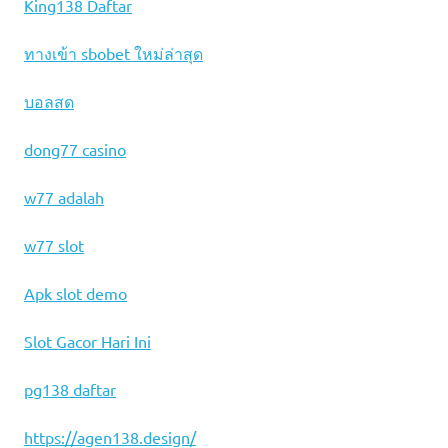
King138 Daftar
ทางเข้า sbobet ใหม่ล่าสุด
บอลสด
dong77 casino
w77 adalah
w77 slot
Apk slot demo
Slot Gacor Hari Ini
pg138 daftar
https://agen138.design/