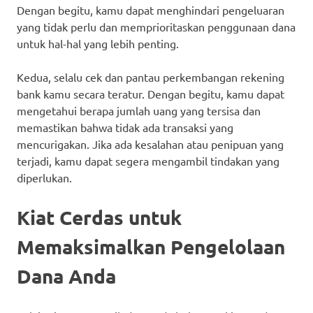
Dengan begitu, kamu dapat menghindari pengeluaran
yang tidak perlu dan memprioritaskan penggunaan dana
untuk hal-hal yang lebih penting.
Kedua, selalu cek dan pantau perkembangan rekening
bank kamu secara teratur. Dengan begitu, kamu dapat
mengetahui berapa jumlah uang yang tersisa dan
memastikan bahwa tidak ada transaksi yang
mencurigakan. Jika ada kesalahan atau penipuan yang
terjadi, kamu dapat segera mengambil tindakan yang
diperlukan.
Kiat Cerdas untuk
Memaksimalkan Pengelolaan
Dana Anda