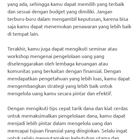
yang ada, sehingga kamu dapat memilih yang terbaik
dan sesuai dengan budget yang dimiliki. Jangan
terburu-buru dalam mengambil keputusan, karena bisa
saja kamu dapat menemukan penawaran yang lebih baik
di tempat lain.
Terakhir, kamu juga dapat mengikuti seminar atau
workshop mengenai pengelolaan uang yang
diselenggarakan oleh lembaga keuangan atau
komunitas yang berkaitan dengan finansial. Dengan
mendapatkan pengetahuan yang lebih luas, kamu dapat
mengembangkan strategi yang lebih baik untuk
mengelola uang kamu secara pintar dan efektif.
Dengan mengikuti tips cepat tarik dana dan kiat cerdas
untuk memaksimalkan pengelolaan dana, kamu dapat
menjadi lebih pintar dalam mengelola uang dan
mencapai tujuan finansial yang diinginkan. Selalu ingat
untuk selalu mengutamakan kebutuhan utama dan