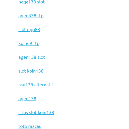
naga138 slot
agen338 rtp
slot egp88
koin69 rtp
agen138 slot
slot koin138
asu138 alternatif
agen138
situs slot koin138
toto macau