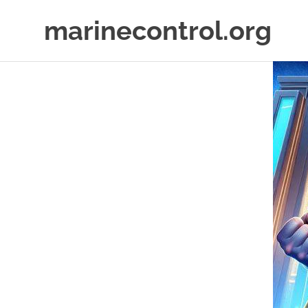
Skip
marinecontrol.org
to
content
marinecontrol.org