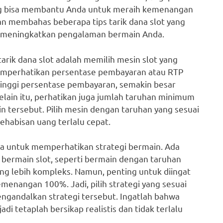
ang bisa membantu Anda untuk meraih kemenangan
akan membahas beberapa tips tarik dana slot yang
 meningkatkan pengalaman bermain Anda.
rik dana slot adalah memilih mesin slot yang
 memperhatikan persentase pembayaran atau RTP
 tinggi persentase pembayaran, semakin besar
ain itu, perhatikan juga jumlah taruhan minimum
 tersebut. Pilih mesin dengan taruhan yang sesuai
ehabisan uang terlalu cepat.
uga untuk memperhatikan strategi bermain. Ada
 bermain slot, seperti bermain dengan taruhan
 lebih kompleks. Namun, penting untuk diingat
menangan 100%. Jadi, pilih strategi yang sesuai
ngandalkan strategi tersebut. Ingatlah bahwa
i tetaplah bersikap realistis dan tidak terlalu