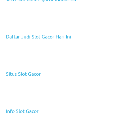
Daftar Judi Slot Gacor Hari Ini
Situs Slot Gacor
Info Slot Gacor