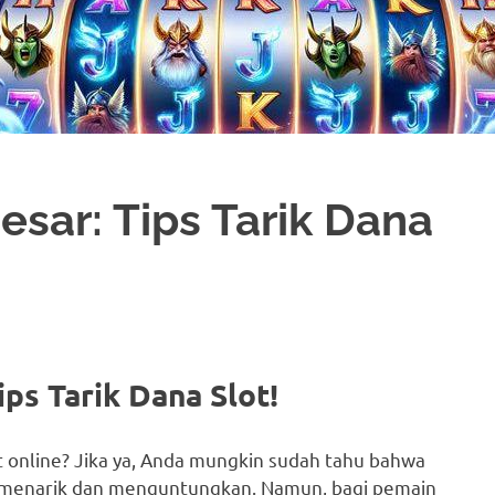
sar: Tips Tarik Dana
ps Tarik Dana Slot!
online? Jika ya, Anda mungkin sudah tahu bahwa
gat menarik dan menguntungkan. Namun, bagi pemain