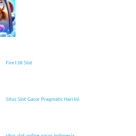
Fire138 Slot
Situs Slot Gacor Pragmatic Hari Ini
situs slot online gacor indonesia