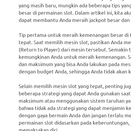
yang masih baru, mungkin ada beberapa tips y
besar di permainan slot. Dalam artikel ini, kita 
dapat membantu Anda meraih jackpot besar dan
Tip pertama untuk meraih kemenangan besar di ta
tepat. Saat memilih mesin slot, pastikan Anda
(Return to Player) dari mesin tersebut. Semakin
kemungkinan Anda untuk meraih kemenangan. Sel
dan maksimum yang bisa Anda lakukan pada mesin
dengan budget Anda, sehingga Anda tidak akan k
Selain memilih mesin slot yang tepat, penting j
beberapa strategi yang dapat Anda gunakan saat
maksimum atau menggunakan sistem taruhan yang
bahwa tidak ada strategi yang dapat menjamin ke
dengan gaya bermain Anda dan jangan terlalu me
permainan slot didasarkan pada keberuntungan, jad
memaksakan diri.