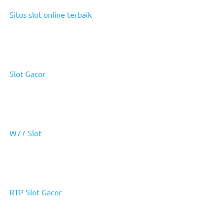
Situs slot online terbaik
Slot Gacor
W77 Slot
RTP Slot Gacor