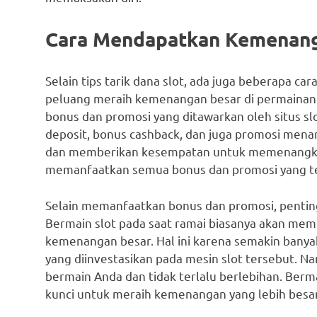
Cara Mendapatkan Kemenanga
Selain tips tarik dana slot, ada juga beberapa c
peluang meraih kemenangan besar di permainan 
bonus dan promosi yang ditawarkan oleh situs sl
deposit, bonus cashback, dan juga promosi mena
dan memberikan kesempatan untuk memenangkan 
memanfaatkan semua bonus dan promosi yang te
Selain memanfaatkan bonus dan promosi, penti
Bermain slot pada saat ramai biasanya akan mem
kemenangan besar. Hal ini karena semakin banya
yang diinvestasikan pada mesin slot tersebut. N
bermain Anda dan tidak terlalu berlebihan. Ber
kunci untuk meraih kemenangan yang lebih besar