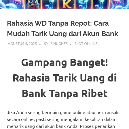
Rahasia WD Tanpa Repot: Cara
Mudah Tarik Uang dari Akun Bank
AGUSTUS 4, 2025
KYLE HUGHES
SLOT ONLINE
Gampang Banget!
Rahasia Tarik Uang di
Bank Tanpa Ribet
Jika Anda sering bermain game online atau bertransaksi
secara online, pasti sering mengalami kesulitan dalam
menarik uang dari akun bank Anda. Proses penarikan