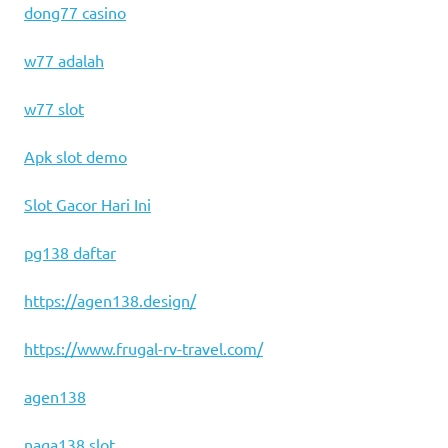
dong77 casino
w77 adalah
w77 slot
Apk slot demo
Slot Gacor Hari Ini
pg138 daftar
https://agen138.design/
https://www.frugal-rv-travel.com/
agen138
naga138 slot