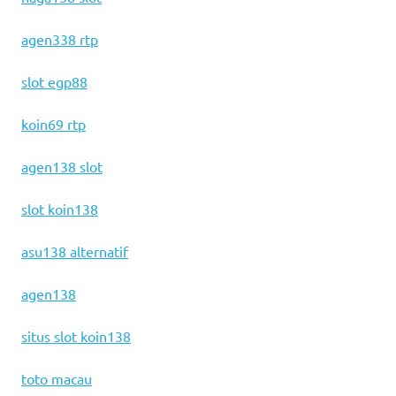
agen338 rtp
slot egp88
koin69 rtp
agen138 slot
slot koin138
asu138 alternatif
agen138
situs slot koin138
toto macau