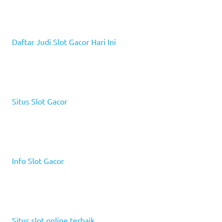
Daftar Judi Slot Gacor Hari Ini
Situs Slot Gacor
Info Slot Gacor
Situs slot online terbaik