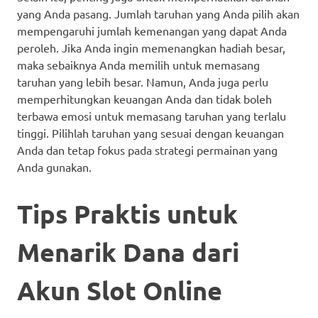
yang Anda pasang. Jumlah taruhan yang Anda pilih akan
mempengaruhi jumlah kemenangan yang dapat Anda
peroleh. Jika Anda ingin memenangkan hadiah besar,
maka sebaiknya Anda memilih untuk memasang
taruhan yang lebih besar. Namun, Anda juga perlu
memperhitungkan keuangan Anda dan tidak boleh
terbawa emosi untuk memasang taruhan yang terlalu
tinggi. Pilihlah taruhan yang sesuai dengan keuangan
Anda dan tetap fokus pada strategi permainan yang
Anda gunakan.
Tips Praktis untuk
Menarik Dana dari
Akun Slot Online