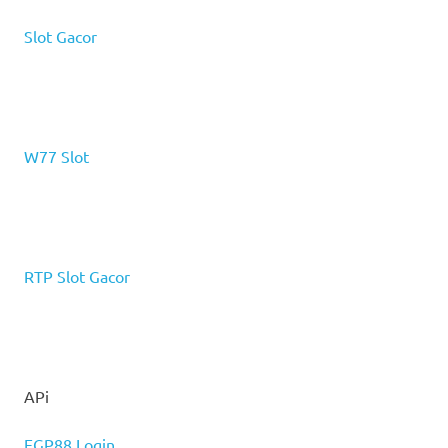
Slot Gacor
W77 Slot
RTP Slot Gacor
APi
EGP88 Login