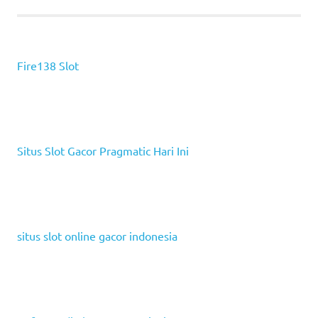
Fire138 Slot
Situs Slot Gacor Pragmatic Hari Ini
situs slot online gacor indonesia