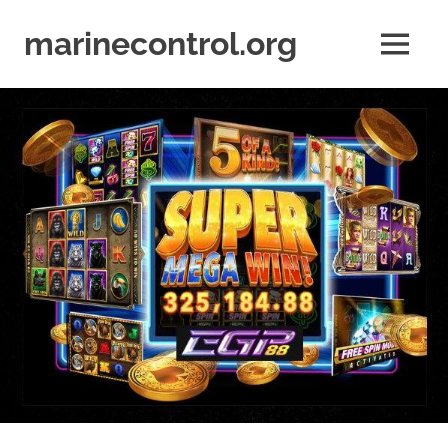
Skip
to
marinecontrol.org
MENU
content
marinecontrol.org