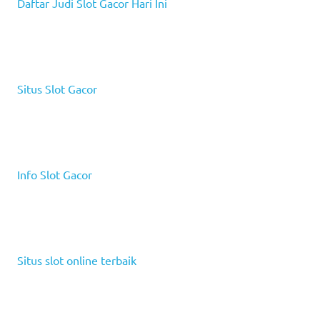
Daftar Judi Slot Gacor Hari Ini
Situs Slot Gacor
Info Slot Gacor
Situs slot online terbaik