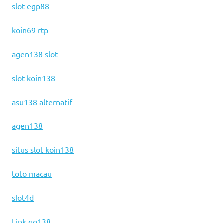
slot egp88
koin69 rtp
agen138 slot
slot koin138
asu138 alternatif
agen138
situs slot koin138
toto macau
slot4d
Link go138