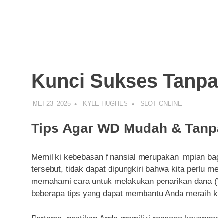
Kunci Sukses Tanpa
MEI 23, 2025
KYLE HUGHES
SLOT ONLINE
Tips Agar WD Mudah & Tanpa
Memiliki kebebasan finansial merupakan impian 
tersebut, tidak dapat dipungkiri bahwa kita per
dan juga memahami cara untuk melakukan penari
Berikut ini adalah beberapa tips yang dapat me
melakukan WD.