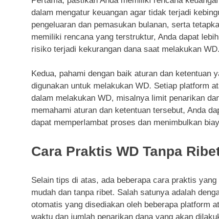
Pertama, pastikan Anda memiliki rencana keuangan
penting dalam mengatur keuangan agar tidak ter
daftar pengeluaran dan pemasukan bulanan, ser
berinvestasi. Dengan memiliki rencana yang ter
pengeluaran dan meminimalisir risiko terjadi k
Kedua, pahami dengan baik aturan dan ketentuan
digunakan untuk melakukan WD. Setiap platform 
berbeda dalam melakukan WD, misalnya limit pena
Dengan memahami aturan dan ketentuan tersebu
melakukan WD yang dapat memperlambat proses
Cara Praktis WD Tanpa Ribet
Selain tips di atas, ada beberapa cara praktis 
mudah dan tanpa ribet. Salah satunya adalah de
penarikan otomatis yang disediakan oleh beberapa