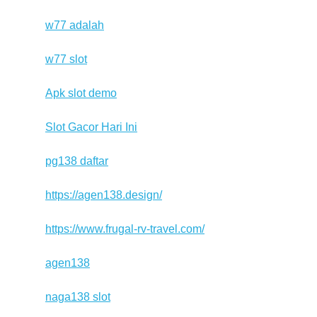
w77 adalah
w77 slot
Apk slot demo
Slot Gacor Hari Ini
pg138 daftar
https://agen138.design/
https://www.frugal-rv-travel.com/
agen138
naga138 slot