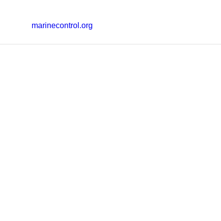
Skip
marinecontrol.org
to
content
marinecontrol.org