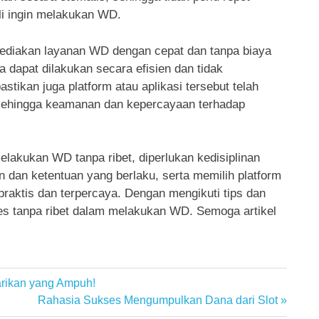
 yang akan dilakukan secara otomatis, sehingga
 penarikan setiap kali ingin melakukan WD.
 menyediakan layanan WD dengan cepat dan tanpa
an dana dapat dilakukan secara efisien dan tidak
 pastikan juga platform atau aplikasi tersebut telah
ang, sehingga keamanan dan kepercayaan terhadap
elakukan WD tanpa ribet, diperlukan kedisiplinan
an dan ketentuan yang berlaku, serta memilih
n WD yang praktis dan terpercaya. Dengan
pat meraih kunci sukses tanpa ribet dalam melakukan
 mencoba!
rikan yang Ampuh!
Next
Rahasia Sukses Mengumpulkan Dana dari Slot