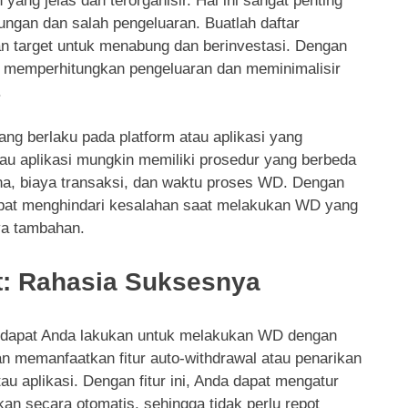
 yang jelas dan terorganisir. Hal ini sangat
jadi kebingungan dan salah pengeluaran. Buatlah
ta tetapkan target untuk menabung dan
struktur, Anda dapat lebih memperhitungkan
ekurangan dana saat melakukan WD.
 yang berlaku pada platform atau aplikasi yang
atau aplikasi mungkin memiliki prosedur yang
rikan dana, biaya transaksi, dan waktu proses WD.
t, Anda dapat menghindari kesalahan saat
 dan menimbulkan biaya tambahan.
: Rahasia Suksesnya
yang dapat Anda lakukan untuk melakukan WD dengan
ngan memanfaatkan fitur auto-withdrawal atau
 platform atau aplikasi. Dengan fitur ini, Anda