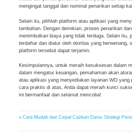
dapat mengatur waktu dan jumlah penarikan dana
tidak perlu repot mengingat tanggal dan nominal
Selain itu, pilihlah platform atau aplikasi yang
biaya tambahan. Dengan demikian, proses penarik
menimbulkan biaya yang tidak terduga. Selain itu,
terdaftar dan diatur oleh otoritas yang berwen
platform tersebut dapat terjamin.
Kesimpulannya, untuk meraih kesuksesan dalam m
dalam mengatur keuangan, pemahaman akan atur
platform atau aplikasi yang menyediakan layana
mengikuti tips dan cara praktis di atas, Anda da
WD. Semoga artikel ini bermanfaat dan selamat
Previous
Navigasi
Cara Mudah dan Cepat Cairkan Dana: Strategi Pena
Post: