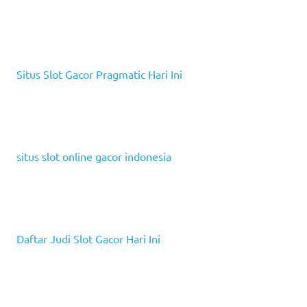
Situs Slot Gacor Pragmatic Hari Ini
situs slot online gacor indonesia
Daftar Judi Slot Gacor Hari Ini