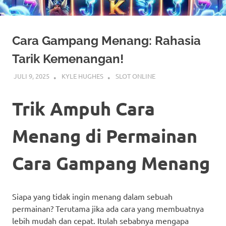
Cara Gampang Menang: Rahasia
Tarik Kemenangan!
JULI 9, 2025
KYLE HUGHES
SLOT ONLINE
Trik Ampuh Cara
Menang di Permainan
Cara Gampang Menang
Siapa yang tidak ingin menang dalam sebuah
permainan? Terutama jika ada cara yang membuatnya
lebih mudah dan cepat. Itulah sebabnya mengapa