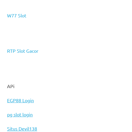
W77 Slot
RTP Slot Gacor
APi
EGP88 Login
pg slot login
Situs Devil138