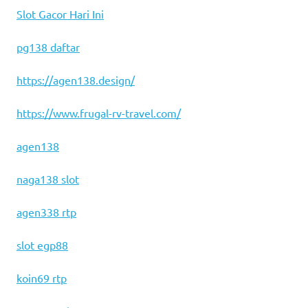
Slot Gacor Hari Ini
pg138 daftar
https://agen138.design/
https://www.frugal-rv-travel.com/
agen138
naga138 slot
agen338 rtp
slot egp88
koin69 rtp