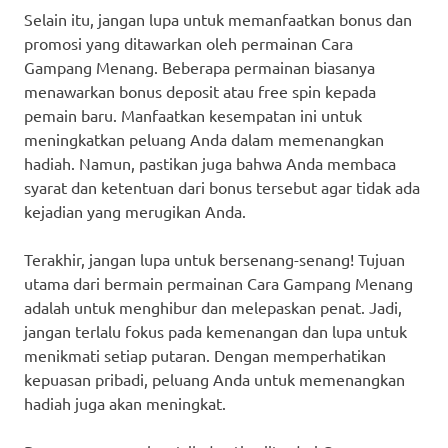
Selain itu, jangan lupa untuk memanfaatkan bonus dan
promosi yang ditawarkan oleh permainan Cara
Gampang Menang. Beberapa permainan biasanya
menawarkan bonus deposit atau free spin kepada
pemain baru. Manfaatkan kesempatan ini untuk
meningkatkan peluang Anda dalam memenangkan
hadiah. Namun, pastikan juga bahwa Anda membaca
syarat dan ketentuan dari bonus tersebut agar tidak ada
kejadian yang merugikan Anda.
Terakhir, jangan lupa untuk bersenang-senang! Tujuan
utama dari bermain permainan Cara Gampang Menang
adalah untuk menghibur dan melepaskan penat. Jadi,
jangan terlalu fokus pada kemenangan dan lupa untuk
menikmati setiap putaran. Dengan memperhatikan
kepuasan pribadi, peluang Anda untuk memenangkan
hadiah juga akan meningkat.