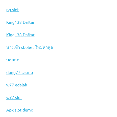
pg slot
King138 Daftar
King138 Daftar
ทางเข้า sbobet ใหม่ล่าสุด
บอลสด
dong77 casino
w77 adalah
w77 slot
Apk slot demo